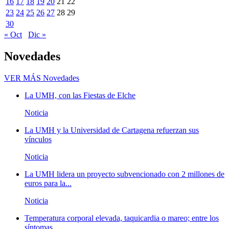
16
17
18
19
20
21
22
23
24
25
26
27
28
29
30
« Oct
Dic »
Novedades
VER MÁS
Novedades
La UMH, con las Fiestas de Elche
Noticia
La UMH y la Universidad de Cartagena refuerzan sus
vínculos
Noticia
La UMH lidera un proyecto subvencionado con 2 millones de
euros para la...
Noticia
Temperatura corporal elevada, taquicardia o mareo; entre los
síntomas...