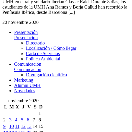
UMH en el rally solidario Iberian Classic Raid. Durante 8 días, los
estudiantes de la UMH Ana Ramos y Borja Gallud han recorrido la
Península Ibérica, desde Barcelona [...]
20 noviembre 2020
Presentación
Presentación
Directorio
Localización / Cómo llegar
Carta de Servicios
Política Ambiental
Comunicación
Comunicación
Divulgación científica
Marketing
Alumni UMH
Novedades
noviembre 2020
L
M
X
J
V
S
D
1
2
3
4
5
6
7
8
9
10
11
12
13
14
15