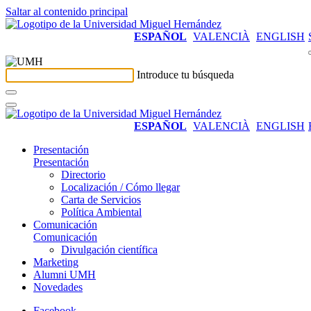
Saltar al contenido principal
ESPAÑOL
VALENCIÀ
ENGLISH
Introduce tu búsqueda
ESPAÑOL
VALENCIÀ
ENGLISH
Presentación
Presentación
Directorio
Localización / Cómo llegar
Carta de Servicios
Política Ambiental
Comunicación
Comunicación
Divulgación científica
Marketing
Alumni UMH
Novedades
Facebook