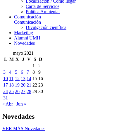
Localización / Cómo llegar
Carta de Servicios
Política Ambiental
Comunicación
Comunicación
Divulgación científica
Marketing
Alumni UMH
Novedades
mayo 2021
L
M
X
J
V
S
D
1
2
3
4
5
6
7
8
9
10
11
12
13
14
15
16
17
18
19
20
21
22
23
24
25
26
27
28
29
30
31
« Abr
Jun »
Novedades
VER MÁS
Novedades