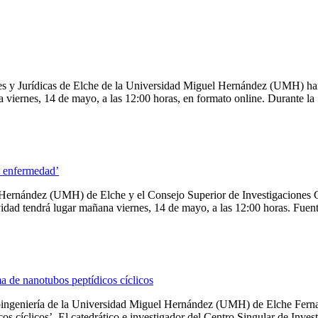
les y Jurídicas de Elche de la Universidad Miguel Hernández (UMH) han 
viernes, 14 de mayo, a las 12:00 horas, en formato online. Durante la [
a enfermedad’
l Hernández (UMH) de Elche y el Consejo Superior de Investigaciones C
vidad tendrá lugar mañana viernes, 14 de mayo, a las 12:00 horas. Fuen
a de nanotubos peptídicos cíclicos
Bioingeniería de la Universidad Miguel Hernández (UMH) de Elche Fern
os cíclicos’. El catedrático e investigador del Centro Singular de Inv