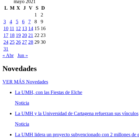
mayo 2021
L
M
X
J
V
S
D
1
2
3
4
5
6
7
8
9
10
11
12
13
14
15
16
17
18
19
20
21
22
23
24
25
26
27
28
29
30
31
« Abr
Jun »
Novedades
VER MÁS
Novedades
La UMH, con las Fiestas de Elche
Noticia
La UMH y la Universidad de Cartagena refuerzan sus vínculos
Noticia
La UMH lidera un proyecto subvencionado con 2 millones de eu