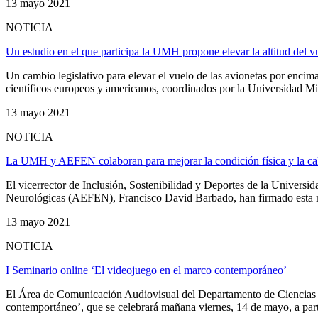
13 mayo 2021
NOTICIA
Un estudio en el que participa la UMH propone elevar la altitud del vu
Un cambio legislativo para elevar el vuelo de las avionetas por encima 
científicos europeos y americanos, coordinados por la Universidad M
13 mayo 2021
NOTICIA
La UMH y AEFEN colaboran para mejorar la condición física y la cal
El vicerrector de Inclusión, Sostenibilidad y Deportes de la Univer
Neurológicas (AEFEN), Francisco David Barbado, han firmado esta mañ
13 mayo 2021
NOTICIA
I Seminario online ‘El videojuego en el marco contemporáneo’
El Área de Comunicación Audiovisual del Departamento de Ciencias 
contemportáneo’, que se celebrará mañana viernes, 14 de mayo, a partir