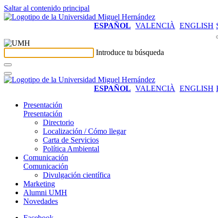
Saltar al contenido principal
ESPAÑOL
VALENCIÀ
ENGLISH
Introduce tu búsqueda
ESPAÑOL
VALENCIÀ
ENGLISH
Presentación
Presentación
Directorio
Localización / Cómo llegar
Carta de Servicios
Política Ambiental
Comunicación
Comunicación
Divulgación científica
Marketing
Alumni UMH
Novedades
Facebook