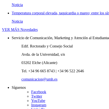
Noticia
Temperatura corporal elevada, taquicardia o mareo; entre los sí
Noticia
VER MÁS
Novedades
Servicio de Comunicación, Marketing y Atención al Estudiant
Edif. Rectorado y Consejo Social
Avda. de la Universidad, s/n
03202 Elche (Alicante)
Tel. +34 96 665 8743 | +34 96 522 2646
comunicacion@umh.es
Síguenos
Facebook
Twitter
YouTube
Instagram