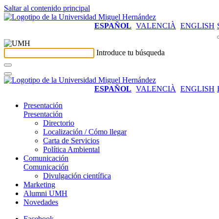
Saltar al contenido principal
ESPAÑOL
VALENCIÀ
ENGLISH
Introduce tu búsqueda
ESPAÑOL
VALENCIÀ
ENGLISH
Presentación
Presentación
Directorio
Localización / Cómo llegar
Carta de Servicios
Política Ambiental
Comunicación
Comunicación
Divulgación científica
Marketing
Alumni UMH
Novedades
Facebook