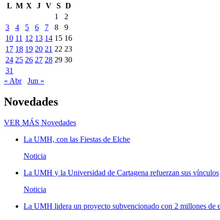
L
M
X
J
V
S
D
1
2
3
4
5
6
7
8
9
10
11
12
13
14
15
16
17
18
19
20
21
22
23
24
25
26
27
28
29
30
31
« Abr
Jun »
Novedades
VER MÁS
Novedades
La UMH, con las Fiestas de Elche
Noticia
La UMH y la Universidad de Cartagena refuerzan sus vínculos
Noticia
La UMH lidera un proyecto subvencionado con 2 millones de eu