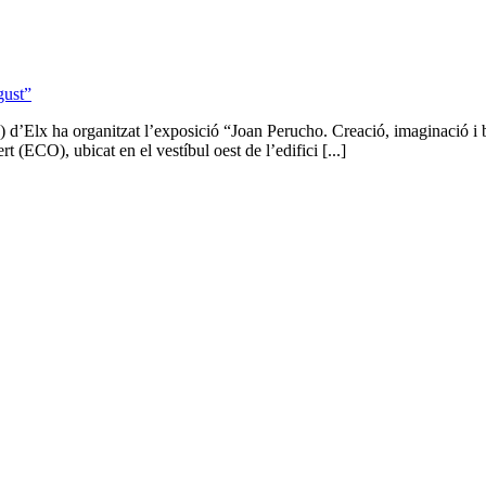
gust”
Elx ha organitzat l’exposició “Joan Perucho. Creació, imaginació i bon 
t (ECO), ubicat en el vestíbul oest de l’edifici [...]