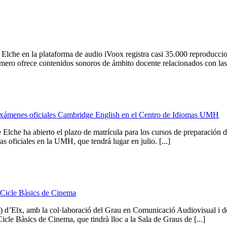
 Elche en la plataforma de audio iVoox registra casi 35.000 reproducc
o ofrece contenidos sonoros de ámbito docente relacionados con las as
os exámenes oficiales Cambridge English en el Centro de Idiomas UMH
che ha abierto el plazo de matrícula para los cursos de preparación 
s oficiales en la UMH, que tendrá lugar en julio. [...]
el Cicle Bàsics de Cinema
) d’Elx, amb la col·laboració del Grau en Comunicació Audiovisual i
 Cicle Bàsics de Cinema, que tindrà lloc a la Sala de Graus de [...]