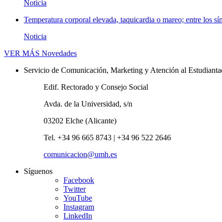
Noticia
Temperatura corporal elevada, taquicardia o mareo; entre los sí
Noticia
VER MÁS
Novedades
Servicio de Comunicación, Marketing y Atención al Estudiant
Edif. Rectorado y Consejo Social
Avda. de la Universidad, s/n
03202 Elche (Alicante)
Tel. +34 96 665 8743 | +34 96 522 2646
comunicacion@umh.es
Síguenos
Facebook
Twitter
YouTube
Instagram
LinkedIn