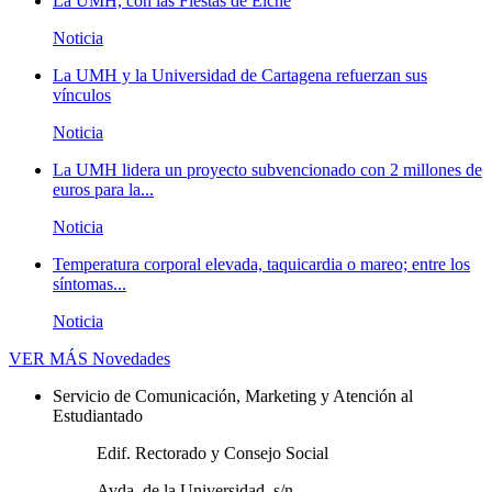
La UMH, con las Fiestas de Elche
Noticia
La UMH y la Universidad de Cartagena refuerzan sus
vínculos
Noticia
La UMH lidera un proyecto subvencionado con 2 millones de
euros para la...
Noticia
Temperatura corporal elevada, taquicardia o mareo; entre los
síntomas...
Noticia
VER MÁS
Novedades
Servicio de Comunicación, Marketing y Atención al
Estudiantado
Edif. Rectorado y Consejo Social
Avda. de la Universidad, s/n