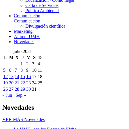
Localización / Cómo llegar
Carta de Servicios
Política Ambiental
Comunicación
Comunicación
Divulgación científica
Marketing
Alumni UMH
Novedades
julio 2021
L
M
X
J
V
S
D
1
2
3
4
5
6
7
8
9
10
11
12
13
14
15
16
17
18
19
20
21
22
23
24
25
26
27
28
29
30
31
« Jun
Sep »
Novedades
VER MÁS
Novedades