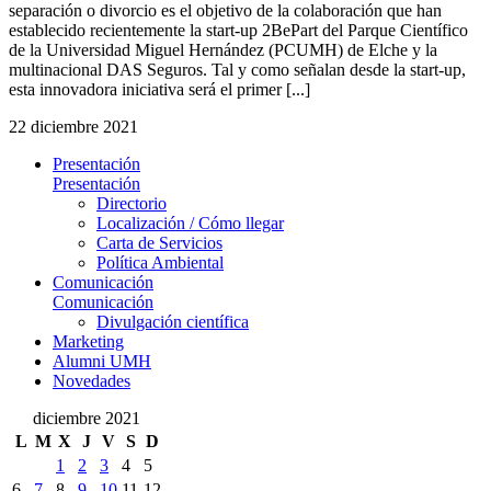
separación o divorcio es el objetivo de la colaboración que han
establecido recientemente la start-up 2BePart del Parque Científico
de la Universidad Miguel Hernández (PCUMH) de Elche y la
multinacional DAS Seguros. Tal y como señalan desde la start-up,
esta innovadora iniciativa será el primer [...]
22 diciembre 2021
Presentación
Presentación
Directorio
Localización / Cómo llegar
Carta de Servicios
Política Ambiental
Comunicación
Comunicación
Divulgación científica
Marketing
Alumni UMH
Novedades
diciembre 2021
L
M
X
J
V
S
D
1
2
3
4
5
6
7
8
9
10
11
12