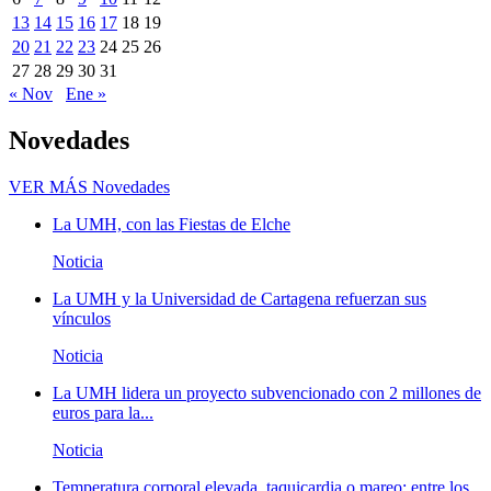
13
14
15
16
17
18
19
20
21
22
23
24
25
26
27
28
29
30
31
« Nov
Ene »
Novedades
VER MÁS
Novedades
La UMH, con las Fiestas de Elche
Noticia
La UMH y la Universidad de Cartagena refuerzan sus
vínculos
Noticia
La UMH lidera un proyecto subvencionado con 2 millones de
euros para la...
Noticia
Temperatura corporal elevada, taquicardia o mareo; entre los