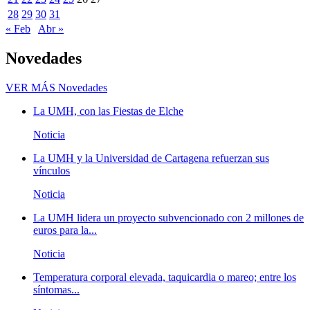
28
29
30
31
« Feb
Abr »
Novedades
VER MÁS
Novedades
La UMH, con las Fiestas de Elche
Noticia
La UMH y la Universidad de Cartagena refuerzan sus
vínculos
Noticia
La UMH lidera un proyecto subvencionado con 2 millones de
euros para la...
Noticia
Temperatura corporal elevada, taquicardia o mareo; entre los
síntomas...