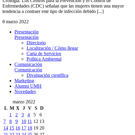
Urología. Los Centros para la Prevención y el Control de
Enfermedades (CDC) señalan que las mujeres tienen una mayor
tendencia a contraer este tipo de infección debido [...]
8 marzo 2022
Presentación
Presentación
Directorio
Localización / Cómo llegar
Carta de Servicios
Política Ambiental
Comunicación
Comunicación
Divulgación científica
Marketing
Alumni UMH
Novedades
marzo 2022
L
M
X
J
V
S
D
1
2
3
4
5
6
7
8
9
10
11
12
13
14
15
16
17
18
19
20
21
22
23
24
25
26
27