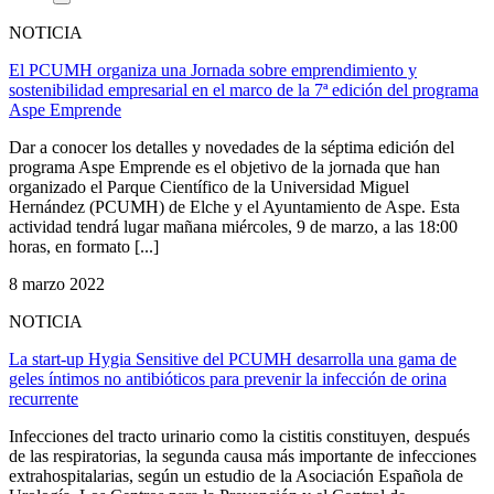
NOTICIA
El PCUMH organiza una Jornada sobre emprendimiento y
sostenibilidad empresarial en el marco de la 7ª edición del programa
Aspe Emprende
Dar a conocer los detalles y novedades de la séptima edición del
programa Aspe Emprende es el objetivo de la jornada que han
organizado el Parque Científico de la Universidad Miguel
Hernández (PCUMH) de Elche y el Ayuntamiento de Aspe. Esta
actividad tendrá lugar mañana miércoles, 9 de marzo, a las 18:00
horas, en formato [...]
8 marzo 2022
NOTICIA
La start-up Hygia Sensitive del PCUMH desarrolla una gama de
geles íntimos no antibióticos para prevenir la infección de orina
recurrente
Infecciones del tracto urinario como la cistitis constituyen, después
de las respiratorias, la segunda causa más importante de infecciones
extrahospitalarias, según un estudio de la Asociación Española de