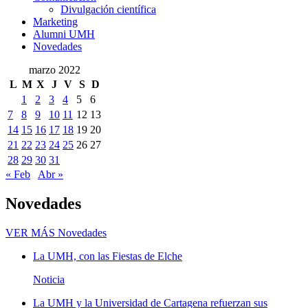
Divulgación científica
Marketing
Alumni UMH
Novedades
marzo 2022
L
M
X
J
V
S
D
1
2
3
4
5
6
7
8
9
10
11
12
13
14
15
16
17
18
19
20
21
22
23
24
25
26
27
28
29
30
31
« Feb
Abr »
Novedades
VER MÁS
Novedades
La UMH, con las Fiestas de Elche
Noticia
La UMH y la Universidad de Cartagena refuerzan sus