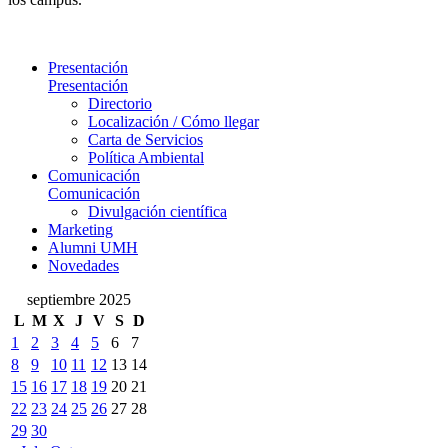
Presentación
Presentación
Directorio
Localización / Cómo llegar
Carta de Servicios
Política Ambiental
Comunicación
Comunicación
Divulgación científica
Marketing
Alumni UMH
Novedades
septiembre 2025
L
M
X
J
V
S
D
1
2
3
4
5
6
7
8
9
10
11
12
13
14
15
16
17
18
19
20
21
22
23
24
25
26
27
28
29
30