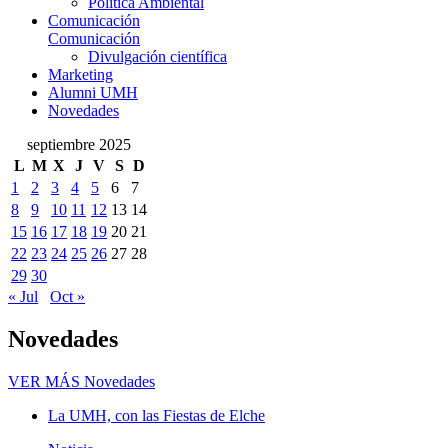
Política Ambiental
Comunicación
Comunicación
Divulgación científica
Marketing
Alumni UMH
Novedades
septiembre 2025
L
M
X
J
V
S
D
1
2
3
4
5
6
7
8
9
10
11
12
13
14
15
16
17
18
19
20
21
22
23
24
25
26
27
28
29
30
« Jul
Oct »
Novedades
VER MÁS
Novedades
La UMH, con las Fiestas de Elche