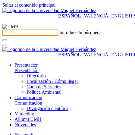
Saltar al contenido principal
ESPAÑOL
VALENCIÀ
ENGLISH
Introduce tu búsqueda
ESPAÑOL
VALENCIÀ
ENGLISH
Presentación
Presentación
Directorio
Localización / Cómo llegar
Carta de Servicios
Política Ambiental
Comunicación
Comunicación
Divulgación científica
Marketing
Alumni UMH
Novedades
Facebook