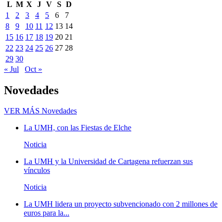
L
M
X
J
V
S
D
1
2
3
4
5
6
7
8
9
10
11
12
13
14
15
16
17
18
19
20
21
22
23
24
25
26
27
28
29
30
« Jul
Oct »
Novedades
VER MÁS
Novedades
La UMH, con las Fiestas de Elche
Noticia
La UMH y la Universidad de Cartagena refuerzan sus
vínculos
Noticia
La UMH lidera un proyecto subvencionado con 2 millones de
euros para la...