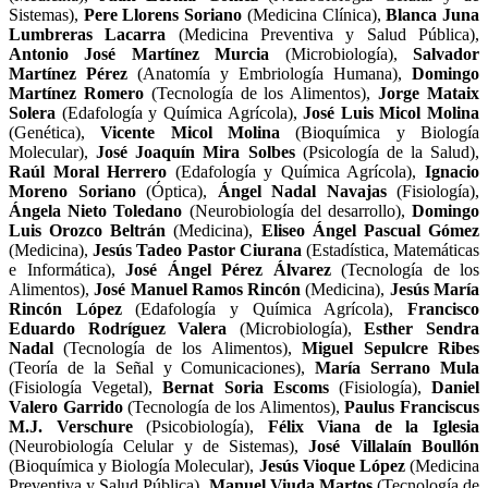
Sistemas),
Pere Llorens Soriano
(Medicina Clínica),
Blanca Juna
Lumbreras Lacarra
(Medicina Preventiva y Salud Pública),
Antonio José Martínez Murcia
(Microbiología),
Salvador
Martínez Pérez
(Anatomía y Embriología Humana),
Domingo
Martínez Romero
(Tecnología de los Alimentos),
Jorge Mataix
Solera
(Edafología y Química Agrícola),
José Luis Micol Molina
(Genética),
Vicente Micol Molina
(Bioquímica y Biología
Molecular),
José Joaquín Mira Solbes
(Psicología de la Salud),
Raúl Moral Herrero
(Edafología y Química Agrícola),
Ignacio
Moreno Soriano
(Óptica),
Ángel Nadal Navajas
(Fisiología),
Ángela Nieto Toledano
(Neurobiología del desarrollo),
Domingo
Luis Orozco Beltrán
(Medicina),
Eliseo Ángel Pascual Gómez
(Medicina),
Jesús Tadeo Pastor Ciurana
(Estadística, Matemáticas
e Informática),
José Ángel Pérez Álvarez
(Tecnología de los
Alimentos),
José Manuel Ramos Rincón
(Medicina),
Jesús María
Rincón López
(Edafología y Química Agrícola),
Francisco
Eduardo Rodríguez Valera
(Microbiología),
Esther Sendra
Nadal
(Tecnología de los Alimentos),
Miguel Sepulcre Ribes
(Teoría de la Señal y Comunicaciones),
María Serrano Mula
(Fisiología Vegetal),
Bernat Soria Escoms
(Fisiología),
Daniel
Valero Garrido
(Tecnología de los Alimentos),
Paulus Franciscus
M.J. Verschure
(Psicobiología),
Félix Viana de la Iglesia
(Neurobiología Celular y de Sistemas),
José Villalaín Boullón
(Bioquímica y Biología Molecular),
Jesús Vioque López
(Medicina
Preventiva y Salud Pública),
Manuel Viuda Martos
(Tecnología de