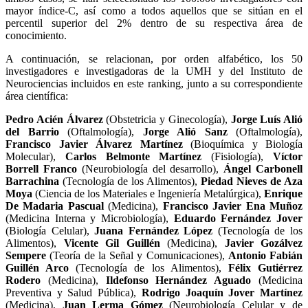
mayor índice-C, así como a todos aquellos que se sitúan en el
percentil superior del 2% dentro de su respectiva área de
conocimiento.
A continuación, se relacionan, por orden alfabético, los 50
investigadores e investigadoras de la UMH y del Instituto de
Neurociencias incluidos en este ranking, junto a su correspondiente
área científica:
Pedro Acién Álvarez
(Obstetricia y Ginecología),
Jorge Luís Alió
del Barrio
(Oftalmología),
Jorge Alió Sanz
(Oftalmología),
Francisco Javier Álvarez Martínez
(Bioquímica y Biología
Molecular),
Carlos Belmonte Martínez
(Fisiología),
Víctor
Borrell Franco
(Neurobiología del desarrollo),
Ángel Carbonell
Barrachina
(Tecnología de los Alimentos),
Piedad Nieves de Aza
Moya
(Ciencia de los Materiales e Ingeniería Metalúrgica),
Enrique
De Madaria Pascual
(Medicina),
Francisco Javier Ena Muñoz
(Medicina Interna y Microbiología),
Eduardo Fernández Jover
(Biología Celular),
Juana Fernández López
(Tecnología de los
Alimentos),
Vicente Gil Guillén
(Medicina),
Javier Gozálvez
Sempere
(Teoría de la Señal y Comunicaciones),
Antonio Fabián
Guillén Arco
(Tecnología de los Alimentos),
Félix Gutiérrez
Rodero
(Medicina),
Ildefonso Hernández Aguado
(Medicina
Preventiva y Salud Pública),
Rodrigo Joaquín Jover Martínez
(Medicina),
Juan Lerma Gómez
(Neurobiología Celular y de