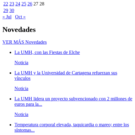
22
23
24
25
26
27
28
29
30
« Jul
Oct »
Novedades
VER MÁS
Novedades
La UMH, con las Fiestas de Elche
Noticia
La UMH y la Universidad de Cartagena refuerzan sus
vínculos
Noticia
La UMH lidera un proyecto subvencionado con 2 millones de
euros para la...
Noticia
Temperatura corporal elevada, taquicardia o mareo; entre los
síntomas...