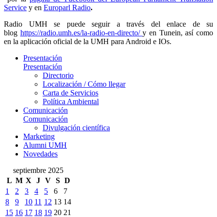
Service
y en
Europarl Radio
.
Radio UMH se puede seguir a través del enlace de su
blog
https://radio.umh.es/la-radio-en-directo/
y en Tunein, así como
en la aplicación oficial de la UMH para Android e IOs.
Presentación
Presentación
Directorio
Localización / Cómo llegar
Carta de Servicios
Política Ambiental
Comunicación
Comunicación
Divulgación científica
Marketing
Alumni UMH
Novedades
septiembre 2025
L
M
X
J
V
S
D
1
2
3
4
5
6
7
8
9
10
11
12
13
14
15
16
17
18
19
20
21