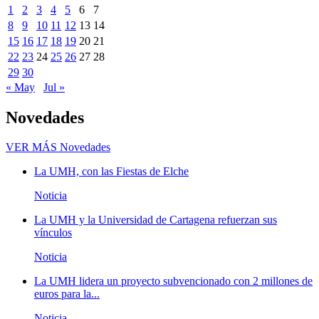
1
2
3
4
5
6
7
8
9
10
11
12
13
14
15
16
17
18
19
20
21
22
23
24
25
26
27
28
29
30
« May
Jul »
Novedades
VER MÁS
Novedades
La UMH, con las Fiestas de Elche
Noticia
La UMH y la Universidad de Cartagena refuerzan sus
vínculos
Noticia
La UMH lidera un proyecto subvencionado con 2 millones de
euros para la...
Noticia