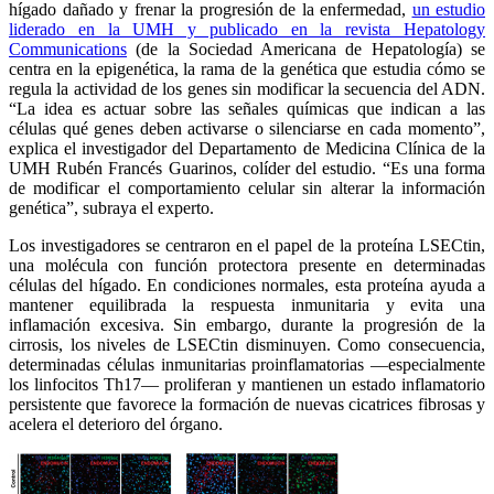
hígado dañado y frenar la progresión de la enfermedad,
un estudio
liderado en la UMH y publicado en la revista Hepatology
Communications
(de la Sociedad Americana de Hepatología) se
centra en la epigenética, la rama de la genética que estudia cómo se
regula la actividad de los genes sin modificar la secuencia del ADN.
“La idea es actuar sobre las señales químicas que indican a las
células qué genes deben activarse o silenciarse en cada momento”,
explica el investigador del Departamento de Medicina Clínica de la
UMH Rubén Francés Guarinos, colíder del estudio. “Es una forma
de modificar el comportamiento celular sin alterar la información
genética”, subraya el experto.
Los investigadores se centraron en el papel de la proteína LSECtin,
una molécula con función protectora presente en determinadas
células del hígado. En condiciones normales, esta proteína ayuda a
mantener equilibrada la respuesta inmunitaria y evita una
inflamación excesiva. Sin embargo, durante la progresión de la
cirrosis, los niveles de LSECtin disminuyen. Como consecuencia,
determinadas células inmunitarias proinflamatorias —especialmente
los linfocitos Th17— proliferan y mantienen un estado inflamatorio
persistente que favorece la formación de nuevas cicatrices fibrosas y
acelera el deterioro del órgano.