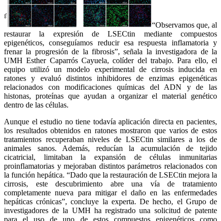
“Observamos que, al
restaurar la expresión de LSECtin mediante compuestos
epigenéticos, conseguíamos reducir esa respuesta inflamatoria y
frenar la progresión de la fibrosis”, señala la investigadora de la
UMH Esther Caparrós Cayuela, colíder del trabajo. Para ello, el
equipo utilizó un modelo experimental de cirrosis inducida en
ratones y evaluó distintos inhibidores de enzimas epigenéticas
relacionados con modificaciones químicas del ADN y de las
histonas, proteínas que ayudan a organizar el material genético
dentro de las células.
Aunque el estudio no tiene todavía aplicación directa en pacientes,
los resultados obtenidos en ratones mostraron que varios de estos
tratamientos recuperaban niveles de LSECtin similares a los de
animales sanos. Además, reducían la acumulación de tejido
cicatricial, limitaban la expansión de células inmunitarias
proinflamatorias y mejoraban distintos parámetros relacionados con
la función hepática. “Dado que la restauración de LSECtin mejora la
cirrosis, este descubrimiento abre una vía de tratamiento
completamente nueva para mitigar el daño en las enfermedades
hepáticas crónicas”, concluye la experta. De hecho, el Grupo de
investigadores de la UMH ha registrado una solicitud de patente
para el uso de uno de estos compuestos epigenéticos como