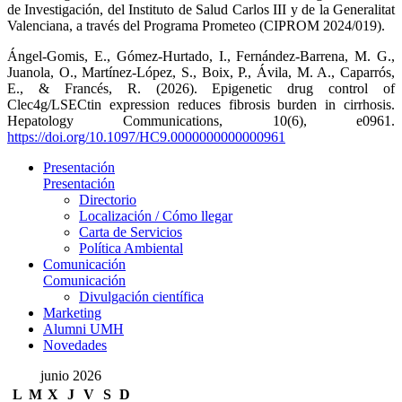
de Investigación, del Instituto de Salud Carlos III y de la Generalitat
Valenciana, a través del Programa Prometeo (CIPROM 2024/019).
Ángel-Gomis, E., Gómez-Hurtado, I., Fernández-Barrena, M. G.,
Juanola, O., Martínez-López, S., Boix, P., Ávila, M. A., Caparrós,
E., & Francés, R. (2026). Epigenetic drug control of
Clec4g/LSECtin expression reduces fibrosis burden in cirrhosis.
Hepatology Communications, 10(6), e0961.
https://doi.org/10.1097/HC9.0000000000000961
Presentación
Presentación
Directorio
Localización / Cómo llegar
Carta de Servicios
Política Ambiental
Comunicación
Comunicación
Divulgación científica
Marketing
Alumni UMH
Novedades
junio 2026
L
M
X
J
V
S
D