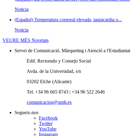
Noticia
(Español) Temperatura corporal elevada, taquicardia o...
Noticia
VEURE MÉS
Novetats
Servei de Comunicació, Màrqueting i Atenció a l'Estudiantat
Edif. Rectorado y Consejo Social
Avda. de la Universidad, s/n
03202 Elche (Alicante)
Tel. +34 96 665 8743 | +34 96 522 2646
comunicacion@umh.es
Segueix-nos
Facebook
Twitter
YouTube
Instagram