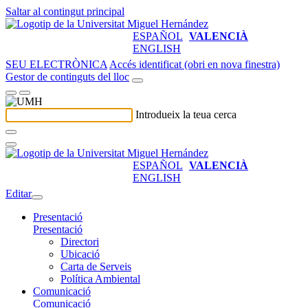
Saltar al contingut principal
ESPAÑOL
VALENCIÀ
ENGLISH
SEU ELECTRÒNICA
Accés identificat (obri en nova finestra)
Gestor de continguts del lloc
Introdueix la teua cerca
ESPAÑOL
VALENCIÀ
ENGLISH
Editar
Presentació
Presentació
Directori
Ubicació
Carta de Serveis
Política Ambiental
Comunicació
Comunicació