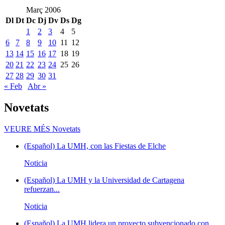
Març 2006
Dl
Dt
Dc
Dj
Dv
Ds
Dg
1
2
3
4
5
6
7
8
9
10
11
12
13
14
15
16
17
18
19
20
21
22
23
24
25
26
27
28
29
30
31
« Feb
Abr »
Novetats
VEURE MÉS
Novetats
(Español) La UMH, con las Fiestas de Elche
Noticia
(Español) La UMH y la Universidad de Cartagena
refuerzan...
Noticia
(Español) La UMH lidera un proyecto subvencionado con...