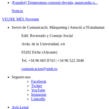
(Español) Temperatura corporal elevada, taquicardia o...
Noticia
VEURE MÉS
Novetats
Servei de Comunicació, Màrqueting i Atenció a l'Estudiantat
Edif. Rectorado y Consejo Social
Avda. de la Universidad, s/n
03202 Elche (Alicante)
Tel. +34 96 665 8743 | +34 96 522 2646
comunicacion@umh.es
Segueix-nos
Facebook
Twitter
YouTube
Instagram
LinkedIn
Avís Legal