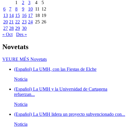
1
2
3
4
5
6
7
8
9
10
11
12
13
14
15
16
17
18
19
20
21
22
23
24
25
26
27
28
29
30
« Oct
Des »
Novetats
VEURE MÉS
Novetats
(Español) La UMH, con las Fiestas de Elche
Noticia
(Español) La UMH y la Universidad de Cartagena
refuerzan...
Noticia
(Español) La UMH lidera un proyecto subvencionado con...
Noticia