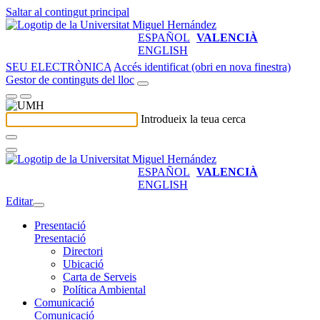
Saltar al contingut principal
ESPAÑOL
VALENCIÀ
ENGLISH
SEU ELECTRÒNICA
Accés identificat (obri en nova finestra)
Gestor de continguts del lloc
Introdueix la teua cerca
ESPAÑOL
VALENCIÀ
ENGLISH
Editar
Presentació
Presentació
Directori
Ubicació
Carta de Serveis
Política Ambiental
Comunicació
Comunicació