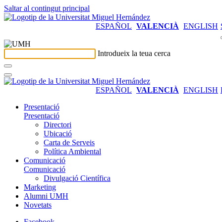
Saltar al contingut principal
ESPAÑOL
VALENCIÀ
ENGLISH
Introdueix la teua cerca
ESPAÑOL
VALENCIÀ
ENGLISH
Presentació
Presentació
Directori
Ubicació
Carta de Serveis
Política Ambiental
Comunicació
Comunicació
Divulgació Científica
Marketing
Alumni UMH
Novetats
Facebook