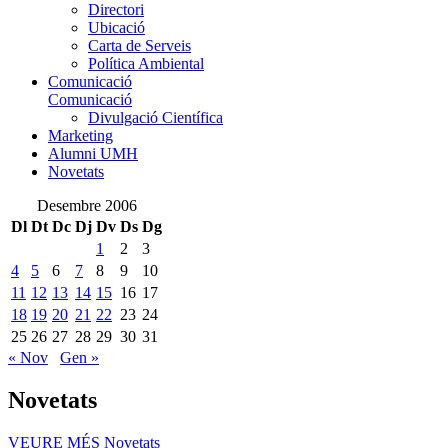
Directori
Ubicació
Carta de Serveis
Política Ambiental
Comunicació
Comunicació
Divulgació Científica
Marketing
Alumni UMH
Novetats
Desembre 2006
Dl
Dt
Dc
Dj
Dv
Ds
Dg
1
2
3
4
5
6
7
8
9
10
11
12
13
14
15
16
17
18
19
20
21
22
23
24
25
26
27
28
29
30
31
« Nov
Gen »
Novetats
VEURE MÉS
Novetats