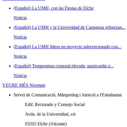
(Español) La UMH, con las Fiestas de Elche
Noticia
(Español) La UMH y la Universidad de Cartagena refuerzan...
Noticia
(Español) La UMH lidera un proyecto subvencionado con...
Noticia
(Español) Temperatura corporal elevada, taquicardia o...
Noticia
VEURE MÉS
Novetats
Servei de Comunicació, Màrqueting i Atenció a l'Estudiantat
Edif. Rectorado y Consejo Social
Avda. de la Universidad, s/n
03202 Elche (Alicante)