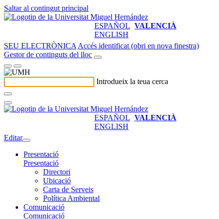
Saltar al contingut principal
ESPAÑOL
VALENCIÀ
ENGLISH
SEU ELECTRÒNICA
Accés identificat (obri en nova finestra)
Gestor de continguts del lloc
Introdueix la teua cerca
ESPAÑOL
VALENCIÀ
ENGLISH
Editar
Presentació
Presentació
Directori
Ubicació
Carta de Serveis
Política Ambiental
Comunicació
Comunicació