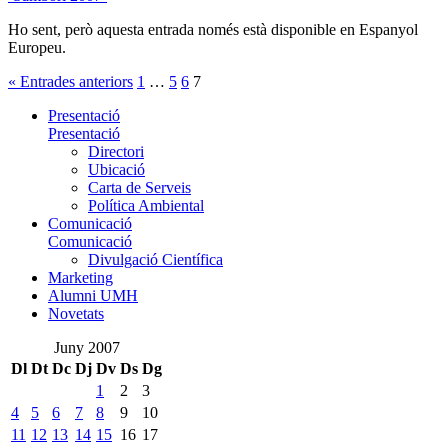
Ho sent, però aquesta entrada només està disponible en Espanyol
Europeu.
« Entrades anteriors
1
…
5
6
7
Presentació
Presentació
Directori
Ubicació
Carta de Serveis
Política Ambiental
Comunicació
Comunicació
Divulgació Científica
Marketing
Alumni UMH
Novetats
Juny 2007
Dl
Dt
Dc
Dj
Dv
Ds
Dg
1
2
3
4
5
6
7
8
9
10
11
12
13
14
15
16
17