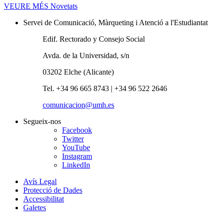
VEURE MÉS
Novetats
Servei de Comunicació, Màrqueting i Atenció a l'Estudiantat
Edif. Rectorado y Consejo Social
Avda. de la Universidad, s/n
03202 Elche (Alicante)
Tel. +34 96 665 8743 | +34 96 522 2646
comunicacion@umh.es
Segueix-nos
Facebook
Twitter
YouTube
Instagram
LinkedIn
Avís Legal
Protecció de Dades
Accessibilitat
Galetes