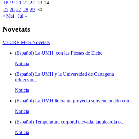
18
19
20
21
22
23
24
25
26
27
28
29
30
« Mai
Jul »
Novetats
VEURE MÉS
Novetats
(Español) La UMH, con las Fiestas de Elche
Noticia
(Español) La UMH y la Universidad de Cartagena
refuerzan...
Noticia
(Español) La UMH lidera un proyecto subvencionado con...
Noticia
(Español) Temperatura corporal elevada, taquicardia o...
Noticia