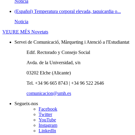
Noticia
(Español) Temperatura corporal elevada, taquicardia o...
Noticia
VEURE MÉS
Novetats
Servei de Comunicació, Màrqueting i Atenció a l'Estudiantat
Edif. Rectorado y Consejo Social
Avda. de la Universidad, s/n
03202 Elche (Alicante)
Tel. +34 96 665 8743 | +34 96 522 2646
comunicacion@umh.es
Segueix-nos
Facebook
Twitter
YouTube
Instagram
LinkedIn