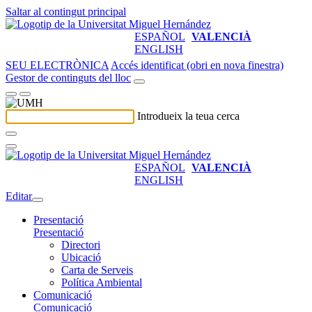
Saltar al contingut principal
ESPAÑOL
VALENCIÀ
ENGLISH
SEU ELECTRÒNICA
Accés identificat (obri en nova finestra)
Gestor de continguts del lloc
Introdueix la teua cerca
ESPAÑOL
VALENCIÀ
ENGLISH
Editar
Presentació
Presentació
Directori
Ubicació
Carta de Serveis
Política Ambiental
Comunicació
Comunicació