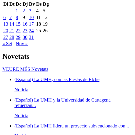
Dl
Dt
Dc
Dj
Dv
Ds
Dg
1
2
3
4
5
6
7
8
9
10
11
12
13
14
15
16
17
18
19
20
21
22
23
24
25
26
27
28
29
30
31
« Set
Nov »
Novetats
VEURE MÉS
Novetats
(Español) La UMH, con las Fiestas de Elche
Noticia
(Español) La UMH y la Universidad de Cartagena
refuerzan...
Noticia
(Español) La UMH lidera un proyecto subvencionado con...