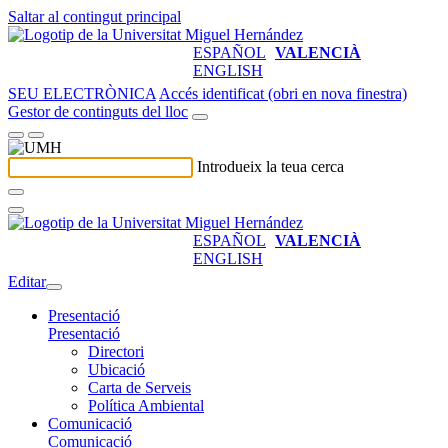
Saltar al contingut principal
ESPAÑOL
VALENCIÀ
ENGLISH
SEU ELECTRÒNICA
Accés identificat (obri en nova finestra)
Gestor de continguts del lloc
Introdueix la teua cerca
ESPAÑOL
VALENCIÀ
ENGLISH
Editar
Presentació
Presentació
Directori
Ubicació
Carta de Serveis
Política Ambiental
Comunicació
Comunicació