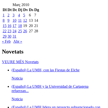
Març 2010
Dl
Dt
Dc
Dj
Dv
Ds
Dg
1
2
3
4
5
6
7
8
9
10
11
12
13
14
15
16
17
18
19
20
21
22
23
24
25
26
27
28
29
30
31
« Feb
Abr »
Novetats
VEURE MÉS
Novetats
(Español) La UMH, con las Fiestas de Elche
Noticia
(Español) La UMH y la Universidad de Cartagena
refuerzan...
Noticia
(Español) La UMH lidera un proyecto subvencionado con...