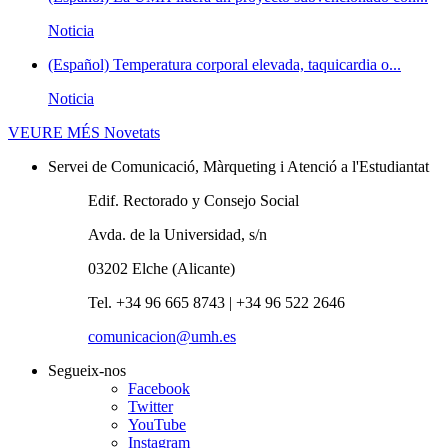
Noticia
(Español) Temperatura corporal elevada, taquicardia o...
Noticia
VEURE MÉS
Novetats
Servei de Comunicació, Màrqueting i Atenció a l'Estudiantat
Edif. Rectorado y Consejo Social
Avda. de la Universidad, s/n
03202 Elche (Alicante)
Tel. +34 96 665 8743 | +34 96 522 2646
comunicacion@umh.es
Segueix-nos
Facebook
Twitter
YouTube
Instagram