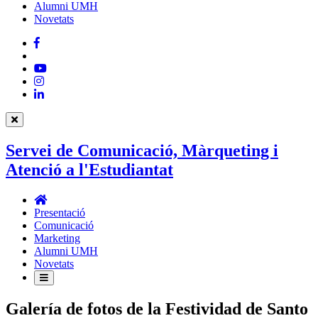
Alumni UMH
Novetats
Facebook
Twitter
YouTube
Instagram
LinkedIn
Servei de Comunicació, Màrqueting i
Atenció a l'Estudiantat
Servei
de
Presentació
Comunicació,
Comunicació
Màrqueting
Marketing
i
Alumni UMH
Atenció
Novetats
a
l'Estudiantat
Galería de fotos de la Festividad de Santo