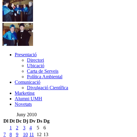
Presentació
Presentació
Directori
Ubicació
Carta de Serveis
Política Ambiental
Comunicació
Comunicació
Divulgació Científica
Marketing
Alumni UMH
Novetats
Juny 2010
Dl
Dt
Dc
Dj
Dv
Ds
Dg
1
2
3
4
5
6
7
8
9
10
11
12
13