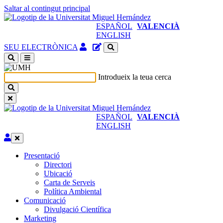
Saltar al contingut principal
ESPAÑOL
VALENCIÀ
ENGLISH
Accés
Gestor
SEU ELECTRÒNICA
identificat
de
(obri
continguts
en
del
Introdueix la teua cerca
nova
lloc
finestra)
ESPAÑOL
VALENCIÀ
ENGLISH
Editar
Presentació
Presentació
Directori
Ubicació
Carta de Serveis
Política Ambiental
Comunicació
Comunicació
Divulgació Científica
Marketing