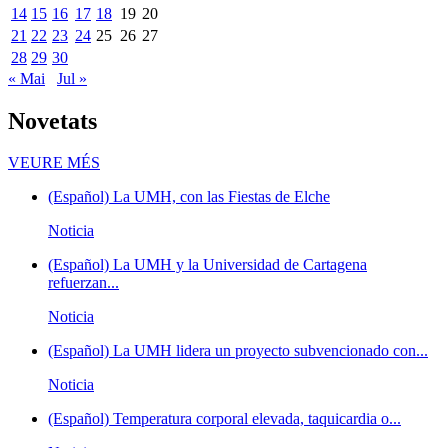
14
15
16
17
18
19
20
21
22
23
24
25
26
27
28
29
30
« Mai
Jul »
Novetats
Novetats
VEURE MÉS
(Español) La UMH, con las Fiestas de Elche
Noticia
(Español) La UMH y la Universidad de Cartagena
refuerzan...
Noticia
(Español) La UMH lidera un proyecto subvencionado con...
Noticia
(Español) Temperatura corporal elevada, taquicardia o...