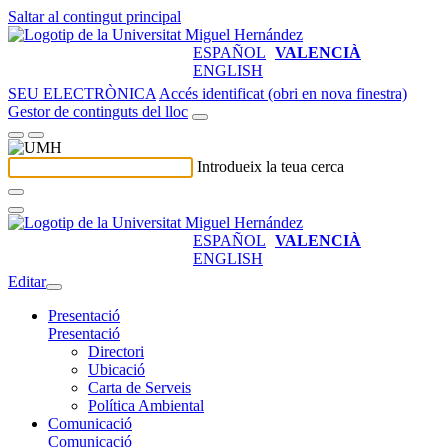
Saltar al contingut principal
ESPAÑOL
VALENCIÀ
ENGLISH
SEU ELECTRÒNICA
Accés identificat (obri en nova finestra)
Gestor de continguts del lloc
Introdueix la teua cerca
ESPAÑOL
VALENCIÀ
ENGLISH
Editar
Presentació
Presentació
Directori
Ubicació
Carta de Serveis
Política Ambiental
Comunicació
Comunicació