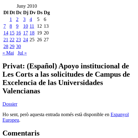
Juny 2010
Dl
Dt
Dc
Dj
Dv
Ds
Dg
1
2
3
4
5
6
7
8
9
10
11
12
13
14
15
16
17
18
19
20
21
22
23
24
25
26
27
28
29
30
« Mai
Jul »
Privat:
(Español) Apoyo institucional de
Les Corts a las solicitudes de Campus de
Excelencia de las Universidades
Valencianas
Dossier
Ho sent, però aquesta entrada només està disponible en
Espanyol
Europeu
.
Comentaris