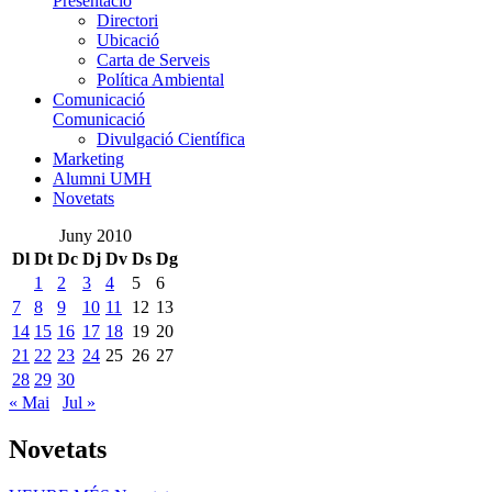
Presentació
Directori
Ubicació
Carta de Serveis
Política Ambiental
Comunicació
Comunicació
Divulgació Científica
Marketing
Alumni UMH
Novetats
Juny 2010
Dl
Dt
Dc
Dj
Dv
Ds
Dg
1
2
3
4
5
6
7
8
9
10
11
12
13
14
15
16
17
18
19
20
21
22
23
24
25
26
27
28
29
30
« Mai
Jul »
Novetats