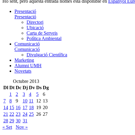
Ho sent, però aquesta entrada només està disponible en
Espanyol Eur
Presentació
Presentació
Directori
Ubicació
Carta de Serveis
Política Ambiental
Comunicació
Comunicació
Divulgació Científica
Marketing
Alumni UMH
Novetats
Octubre 2013
Dl
Dt
Dc
Dj
Dv
Ds
Dg
1
2
3
4
5
6
7
8
9
10
11
12
13
14
15
16
17
18
19
20
21
22
23
24
25
26
27
28
29
30
31
« Set
Nov »