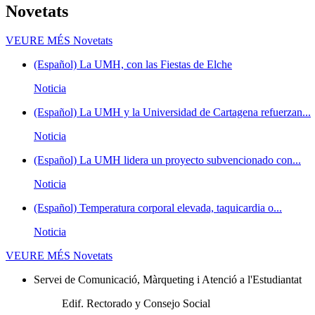
Novetats
VEURE MÉS
Novetats
(Español) La UMH, con las Fiestas de Elche
Noticia
(Español) La UMH y la Universidad de Cartagena refuerzan...
Noticia
(Español) La UMH lidera un proyecto subvencionado con...
Noticia
(Español) Temperatura corporal elevada, taquicardia o...
Noticia
VEURE MÉS
Novetats
Servei de Comunicació, Màrqueting i Atenció a l'Estudiantat
Edif. Rectorado y Consejo Social