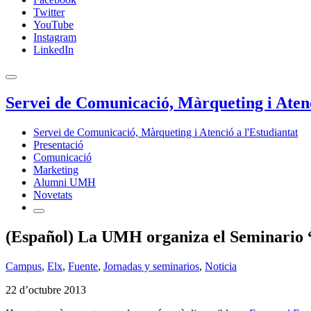
Twitter
YouTube
Instagram
LinkedIn
Servei de Comunicació, Màrqueting i Atenc
Servei de Comunicació, Màrqueting i Atenció a l'Estudiantat
Presentació
Comunicació
Marketing
Alumni UMH
Novetats
(Español) La UMH organiza el Seminario “
Campus
,
Elx
,
Fuente
,
Jornadas y seminarios
,
Noticia
22 d’octubre 2013