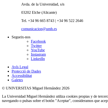
Avda. de la Universidad, s/n
03202 Elche (Alicante)
Tel. +34 96 665 8743 | +34 96 522 2646
comunicacion@umh.es
Segueix-nos
Facebook
Twitter
YouTube
Instagram
LinkedIn
Avís Legal
Protecció de Dades
Accessibilitat
Galetes
© UNIVERSITAS Miguel Hernández 2026
La Universidad Miguel Hernández utiliza cookies propias y de terceros
navegando o pulsas sobre el botón "Aceptar", consideramos que acepta