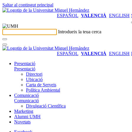
Saltar al contingut principal
ESPAÑOL
VALENCIÀ
ENGLISH
Introdueix la teua cerca
ESPAÑOL
VALENCIÀ
ENGLISH
Presentació
Presentació
Directori
Ubicació
Carta de Serveis
Política Ambiental
Comunicació
Comunicació
Divulgació Científica
Marketing
Alumni UMH
Novetats
Facebook