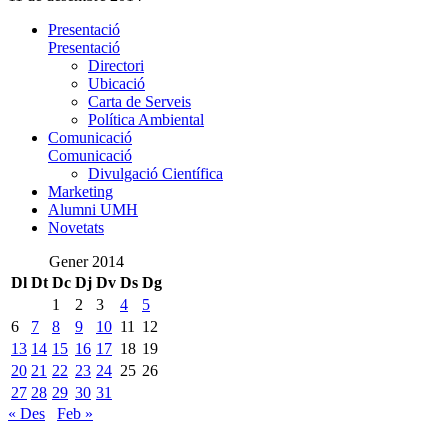
Presentació
Presentació
Directori
Ubicació
Carta de Serveis
Política Ambiental
Comunicació
Comunicació
Divulgació Científica
Marketing
Alumni UMH
Novetats
Gener 2014
Dl
Dt
Dc
Dj
Dv
Ds
Dg
1
2
3
4
5
6
7
8
9
10
11
12
13
14
15
16
17
18
19
20
21
22
23
24
25
26
27
28
29
30
31
« Des
Feb »