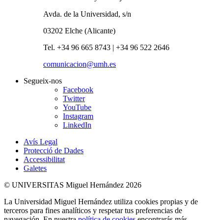
Avda. de la Universidad, s/n
03202 Elche (Alicante)
Tel. +34 96 665 8743 | +34 96 522 2646
comunicacion@umh.es
Segueix-nos
Facebook
Twitter
YouTube
Instagram
LinkedIn
Avís Legal
Protecció de Dades
Accessibilitat
Galetes
© UNIVERSITAS Miguel Hernández 2026
La Universidad Miguel Hernández utiliza cookies propias y de
terceros para fines analíticos y respetar tus preferencias de
navegación. En nuestra
política de cookies
encontrarás más