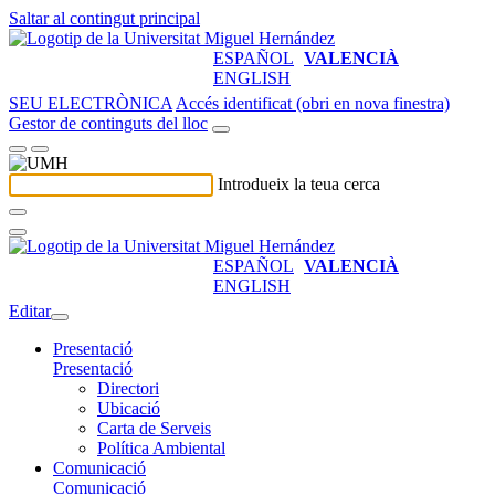
Saltar al contingut principal
ESPAÑOL
VALENCIÀ
ENGLISH
SEU ELECTRÒNICA
Accés identificat (obri en nova finestra)
Gestor de continguts del lloc
Introdueix la teua cerca
ESPAÑOL
VALENCIÀ
ENGLISH
Editar
Presentació
Presentació
Directori
Ubicació
Carta de Serveis
Política Ambiental
Comunicació
Comunicació