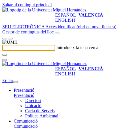
Saltar al contingut principal
ESPAÑOL
VALENCIÀ
ENGLISH
SEU ELECTRÒNICA
Accés identificat (obri en nova finestra)
Gestor de continguts del lloc
Introdueix la teua cerca
ESPAÑOL
VALENCIÀ
ENGLISH
Editar
Presentació
Presentació
Directori
Ubicació
Carta de Serveis
Política Ambiental
Comunicació
Comunicació