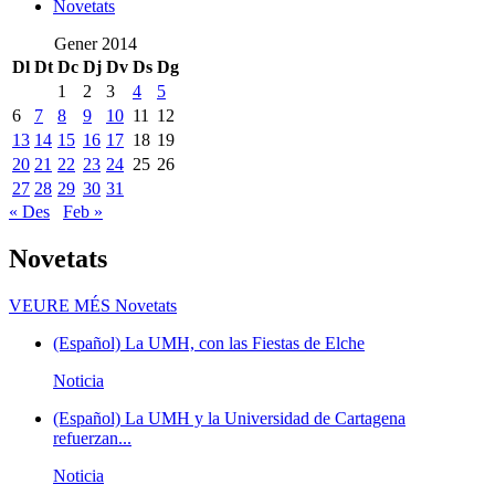
Novetats
Gener 2014
Dl
Dt
Dc
Dj
Dv
Ds
Dg
1
2
3
4
5
6
7
8
9
10
11
12
13
14
15
16
17
18
19
20
21
22
23
24
25
26
27
28
29
30
31
« Des
Feb »
Novetats
VEURE MÉS
Novetats
(Español) La UMH, con las Fiestas de Elche
Noticia
(Español) La UMH y la Universidad de Cartagena
refuerzan...
Noticia