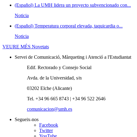
(Español) La UMH lidera un proyecto subvencionado con...
Noticia
(Español) Temperatura corporal elevada, taquicardia o...
Noticia
VEURE MÉS
Novetats
Servei de Comunicació, Màrqueting i Atenció a l'Estudiantat
Edif. Rectorado y Consejo Social
Avda. de la Universidad, s/n
03202 Elche (Alicante)
Tel. +34 96 665 8743 | +34 96 522 2646
comunicacion@umh.es
Segueix-nos
Facebook
Twitter
YouTube