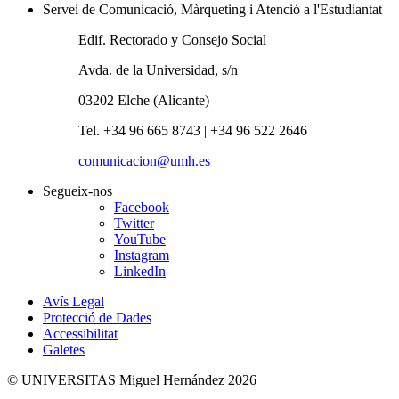
Servei de Comunicació, Màrqueting i Atenció a l'Estudiantat
Edif. Rectorado y Consejo Social
Avda. de la Universidad, s/n
03202 Elche (Alicante)
Tel. +34 96 665 8743 | +34 96 522 2646
comunicacion@umh.es
Segueix-nos
Facebook
Twitter
YouTube
Instagram
LinkedIn
Avís Legal
Protecció de Dades
Accessibilitat
Galetes
© UNIVERSITAS Miguel Hernández 2026