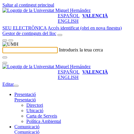
Saltar al contingut principal
ESPAÑOL
VALENCIÀ
ENGLISH
SEU ELECTRÒNICA
Accés identificat (obri en nova finestra)
Gestor de continguts del lloc
Introdueix la teua cerca
ESPAÑOL
VALENCIÀ
ENGLISH
Editar
Presentació
Presentació
Directori
Ubicació
Carta de Serveis
Política Ambiental
Comunicació
Comunicació