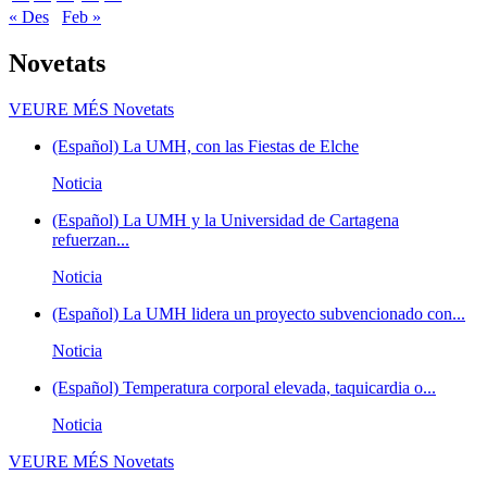
« Des
Feb »
Novetats
VEURE MÉS
Novetats
(Español) La UMH, con las Fiestas de Elche
Noticia
(Español) La UMH y la Universidad de Cartagena
refuerzan...
Noticia
(Español) La UMH lidera un proyecto subvencionado con...
Noticia
(Español) Temperatura corporal elevada, taquicardia o...
Noticia
VEURE MÉS
Novetats