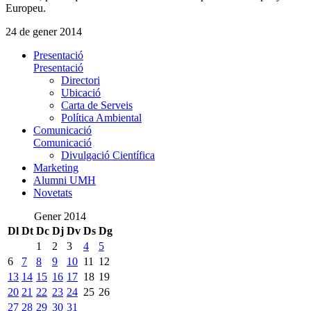
Europeu.
24 de gener 2014
Presentació
Presentació
Directori
Ubicació
Carta de Serveis
Política Ambiental
Comunicació
Comunicació
Divulgació Científica
Marketing
Alumni UMH
Novetats
Gener 2014
Dl
Dt
Dc
Dj
Dv
Ds
Dg
1
2
3
4
5
6
7
8
9
10
11
12
13
14
15
16
17
18
19
20
21
22
23
24
25
26
27
28
29
30
31