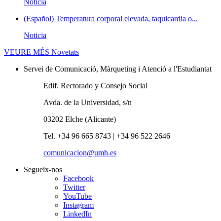
Noticia
(Español) Temperatura corporal elevada, taquicardia o...
Noticia
VEURE MÉS
Novetats
Servei de Comunicació, Màrqueting i Atenció a l'Estudiantat
Edif. Rectorado y Consejo Social
Avda. de la Universidad, s/n
03202 Elche (Alicante)
Tel. +34 96 665 8743 | +34 96 522 2646
comunicacion@umh.es
Segueix-nos
Facebook
Twitter
YouTube
Instagram
LinkedIn