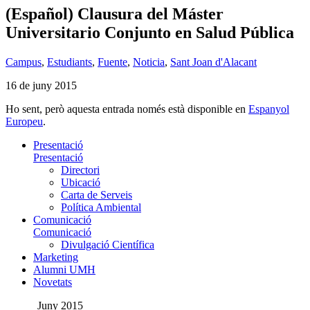
(Español) Clausura del Máster
Universitario Conjunto en Salud Pública
Campus
,
Estudiants
,
Fuente
,
Noticia
,
Sant Joan d'Alacant
16 de juny 2015
Ho sent, però aquesta entrada només està disponible en
Espanyol
Europeu
.
Presentació
Presentació
Directori
Ubicació
Carta de Serveis
Política Ambiental
Comunicació
Comunicació
Divulgació Científica
Marketing
Alumni UMH
Novetats
Juny 2015