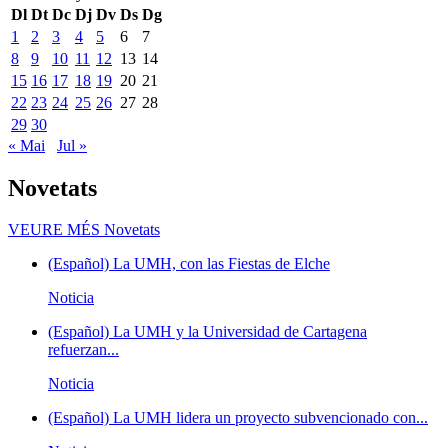
Dl
Dt
Dc
Dj
Dv
Ds
Dg
1
2
3
4
5
6
7
8
9
10
11
12
13
14
15
16
17
18
19
20
21
22
23
24
25
26
27
28
29
30
« Mai
Jul »
Novetats
VEURE MÉS
Novetats
(Español) La UMH, con las Fiestas de Elche
Noticia
(Español) La UMH y la Universidad de Cartagena
refuerzan...
Noticia
(Español) La UMH lidera un proyecto subvencionado con...