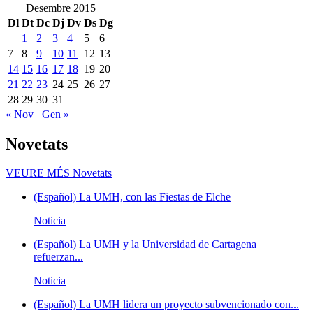
Desembre 2015
Dl
Dt
Dc
Dj
Dv
Ds
Dg
1
2
3
4
5
6
7
8
9
10
11
12
13
14
15
16
17
18
19
20
21
22
23
24
25
26
27
28
29
30
31
« Nov
Gen »
Novetats
VEURE MÉS
Novetats
(Español) La UMH, con las Fiestas de Elche
Noticia
(Español) La UMH y la Universidad de Cartagena
refuerzan...
Noticia
(Español) La UMH lidera un proyecto subvencionado con...