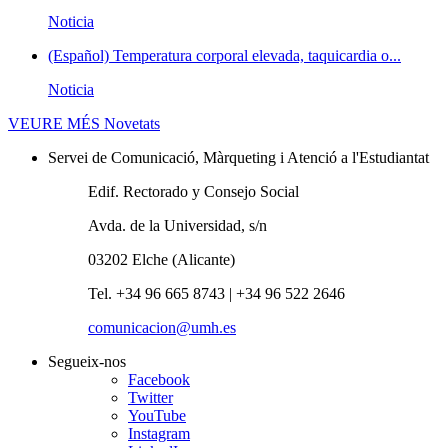
Noticia
(Español) Temperatura corporal elevada, taquicardia o...
Noticia
VEURE MÉS
Novetats
Servei de Comunicació, Màrqueting i Atenció a l'Estudiantat
Edif. Rectorado y Consejo Social
Avda. de la Universidad, s/n
03202 Elche (Alicante)
Tel. +34 96 665 8743 | +34 96 522 2646
comunicacion@umh.es
Segueix-nos
Facebook
Twitter
YouTube
Instagram