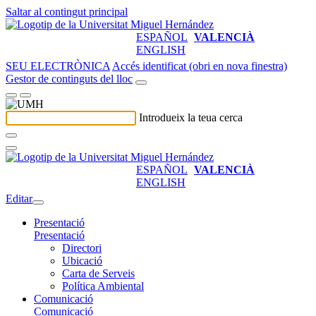
Saltar al contingut principal
ESPAÑOL
VALENCIÀ
ENGLISH
SEU ELECTRÒNICA
Accés identificat (obri en nova finestra)
Gestor de continguts del lloc
Introdueix la teua cerca
ESPAÑOL
VALENCIÀ
ENGLISH
Editar
Presentació
Presentació
Directori
Ubicació
Carta de Serveis
Política Ambiental
Comunicació
Comunicació