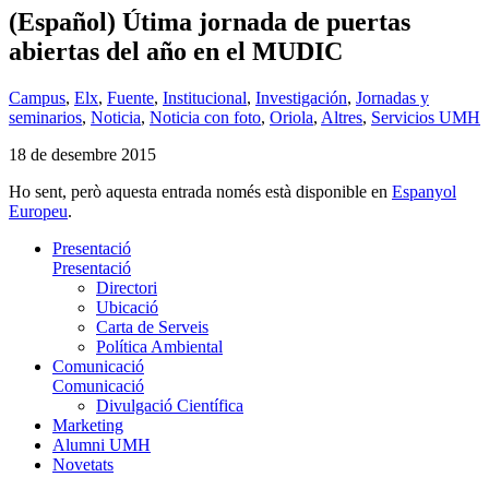
(Español) Útima jornada de puertas
abiertas del año en el MUDIC
Campus
,
Elx
,
Fuente
,
Institucional
,
Investigación
,
Jornadas y
seminarios
,
Noticia
,
Noticia con foto
,
Oriola
,
Altres
,
Servicios UMH
18 de desembre 2015
Ho sent, però aquesta entrada només està disponible en
Espanyol
Europeu
.
Presentació
Presentació
Directori
Ubicació
Carta de Serveis
Política Ambiental
Comunicació
Comunicació
Divulgació Científica
Marketing
Alumni UMH
Novetats