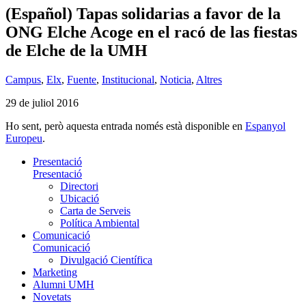
(Español) Tapas solidarias a favor de la
ONG Elche Acoge en el racó de las fiestas
de Elche de la UMH
Campus
,
Elx
,
Fuente
,
Institucional
,
Noticia
,
Altres
29 de juliol 2016
Ho sent, però aquesta entrada només està disponible en
Espanyol
Europeu
.
Presentació
Presentació
Directori
Ubicació
Carta de Serveis
Política Ambiental
Comunicació
Comunicació
Divulgació Científica
Marketing
Alumni UMH
Novetats