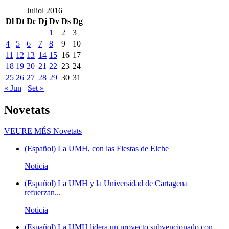
Juliol 2016
Dl
Dt
Dc
Dj
Dv
Ds
Dg
1
2
3
4
5
6
7
8
9
10
11
12
13
14
15
16
17
18
19
20
21
22
23
24
25
26
27
28
29
30
31
« Jun
Set »
Novetats
VEURE MÉS
Novetats
(Español) La UMH, con las Fiestas de Elche
Noticia
(Español) La UMH y la Universidad de Cartagena
refuerzan...
Noticia
(Español) La UMH lidera un proyecto subvencionado con...