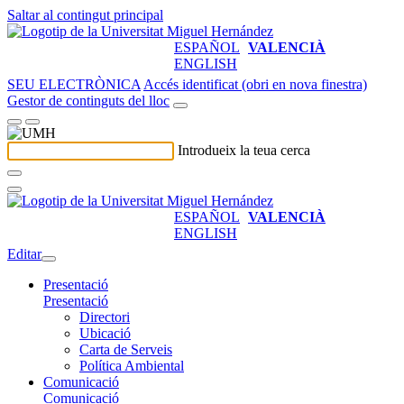
Saltar al contingut principal
ESPAÑOL
VALENCIÀ
ENGLISH
SEU ELECTRÒNICA
Accés identificat (obri en nova finestra)
Gestor de continguts del lloc
Introdueix la teua cerca
ESPAÑOL
VALENCIÀ
ENGLISH
Editar
Presentació
Presentació
Directori
Ubicació
Carta de Serveis
Política Ambiental
Comunicació
Comunicació