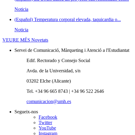
Noticia
(Español) Temperatura corporal elevada, taquicardia o...
Noticia
VEURE MÉS
Novetats
Servei de Comunicació, Màrqueting i Atenció a l'Estudiantat
Edif. Rectorado y Consejo Social
Avda. de la Universidad, s/n
03202 Elche (Alicante)
Tel. +34 96 665 8743 | +34 96 522 2646
comunicacion@umh.es
Segueix-nos
Facebook
Twitter
YouTube
Instagram