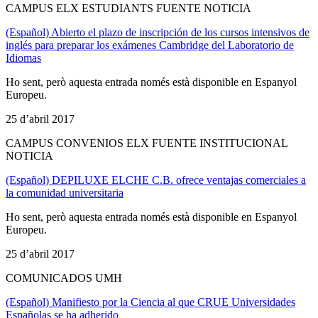
CAMPUS ELX ESTUDIANTS FUENTE NOTICIA
(Español) Abierto el plazo de inscripción de los cursos intensivos de
inglés para preparar los exámenes Cambridge del Laboratorio de
Idiomas
Ho sent, però aquesta entrada només està disponible en Espanyol
Europeu.
25 d’abril 2017
CAMPUS CONVENIOS ELX FUENTE INSTITUCIONAL
NOTICIA
(Español) DEPILUXE ELCHE C.B. ofrece ventajas comerciales a
la comunidad universitaria
Ho sent, però aquesta entrada només està disponible en Espanyol
Europeu.
25 d’abril 2017
COMUNICADOS UMH
(Español) Manifiesto por la Ciencia al que CRUE Universidades
Españolas se ha adherido