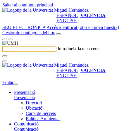
Saltar al contingut principal
ESPAÑOL
VALENCIÀ
ENGLISH
SEU ELECTRÒNICA
Accés identificat (obri en nova finestra)
Gestor de continguts del lloc
Introdueix la teua cerca
ESPAÑOL
VALENCIÀ
ENGLISH
Editar
Presentació
Presentació
Directori
Ubicació
Carta de Serveis
Política Ambiental
Comunicació
Comunicació