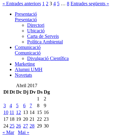
« Entrades anteriors
1
2
3
4
5
…
8
Entrades següents »
Presentació
Presentació
Directori
Ubicació
Carta de Serveis
Política Ambiental
Comunicació
Comunicació
Divulgació Científica
Marketing
Alumni UMH
Novetats
Abril 2017
Dl
Dt
Dc
Dj
Dv
Ds
Dg
1
2
3
4
5
6
7
8
9
10
11
12
13
14
15
16
17
18
19
20
21
22
23
24
25
26
27
28
29
30
« Mar
Mai »