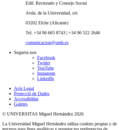
Edif. Rectorado y Consejo Social
Avda. de la Universidad, s/n
03202 Elche (Alicante)
Tel. +34 96 665 8743 | +34 96 522 2646
comunicacion@umh.es
Segueix-nos
Facebook
Twitter
YouTube
Instagram
LinkedIn
Avís Legal
Protecció de Dades
Accessibilitat
Galetes
© UNIVERSITAS Miguel Hernández 2026
La Universidad Miguel Hernández utiliza cookies propias y de
terceros para fines analíticos y respetar tus preferencias de