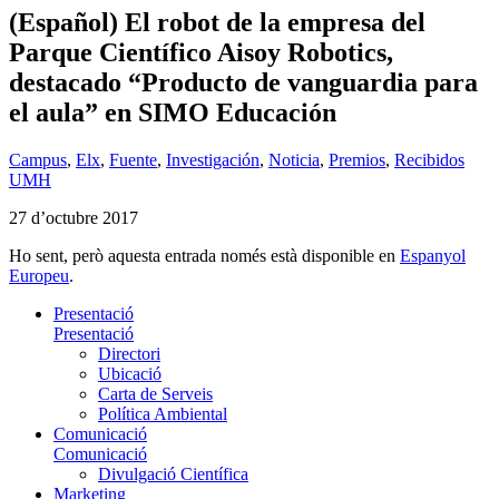
(Español) El robot de la empresa del
Parque Científico Aisoy Robotics,
destacado “Producto de vanguardia para
el aula” en SIMO Educación
Campus
,
Elx
,
Fuente
,
Investigación
,
Noticia
,
Premios
,
Recibidos
UMH
27 d’octubre 2017
Ho sent, però aquesta entrada només està disponible en
Espanyol
Europeu
.
Presentació
Presentació
Directori
Ubicació
Carta de Serveis
Política Ambiental
Comunicació
Comunicació
Divulgació Científica
Marketing