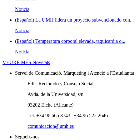
Noticia
(Español) La UMH lidera un proyecto subvencionado con...
Noticia
(Español) Temperatura corporal elevada, taquicardia o...
Noticia
VEURE MÉS
Novetats
Servei de Comunicació, Màrqueting i Atenció a l'Estudiantat
Edif. Rectorado y Consejo Social
Avda. de la Universidad, s/n
03202 Elche (Alicante)
Tel. +34 96 665 8743 | +34 96 522 2646
comunicacion@umh.es
Segueix-nos