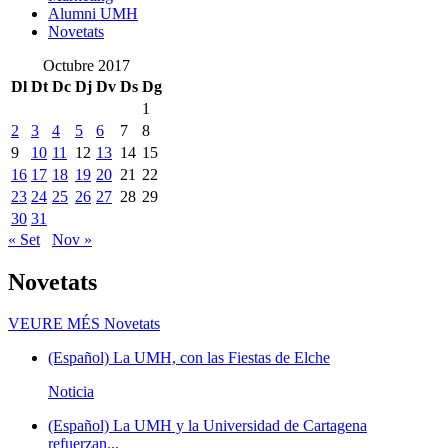
Alumni UMH
Novetats
Octubre 2017
Dl
Dt
Dc
Dj
Dv
Ds
Dg
1
2
3
4
5
6
7
8
9
10
11
12
13
14
15
16
17
18
19
20
21
22
23
24
25
26
27
28
29
30
31
« Set
Nov »
Novetats
VEURE MÉS
Novetats
(Español) La UMH, con las Fiestas de Elche
Noticia
(Español) La UMH y la Universidad de Cartagena
refuerzan...