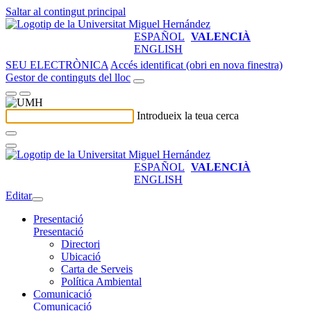
Saltar al contingut principal
ESPAÑOL
VALENCIÀ
ENGLISH
SEU ELECTRÒNICA
Accés identificat (obri en nova finestra)
Gestor de continguts del lloc
Introdueix la teua cerca
ESPAÑOL
VALENCIÀ
ENGLISH
Editar
Presentació
Presentació
Directori
Ubicació
Carta de Serveis
Política Ambiental
Comunicació
Comunicació