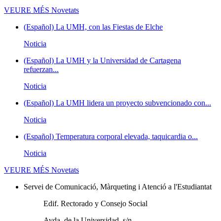
VEURE MÉS
Novetats
(Español) La UMH, con las Fiestas de Elche
Noticia
(Español) La UMH y la Universidad de Cartagena
refuerzan...
Noticia
(Español) La UMH lidera un proyecto subvencionado con...
Noticia
(Español) Temperatura corporal elevada, taquicardia o...
Noticia
VEURE MÉS
Novetats
Servei de Comunicació, Màrqueting i Atenció a l'Estudiantat
Edif. Rectorado y Consejo Social
Avda. de la Universidad, s/n