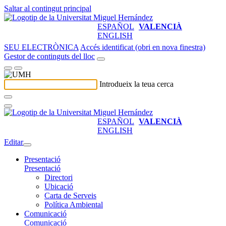
Saltar al contingut principal
ESPAÑOL
VALENCIÀ
ENGLISH
SEU ELECTRÒNICA
Accés identificat (obri en nova finestra)
Gestor de continguts del lloc
Introdueix la teua cerca
ESPAÑOL
VALENCIÀ
ENGLISH
Editar
Presentació
Presentació
Directori
Ubicació
Carta de Serveis
Política Ambiental
Comunicació
Comunicació