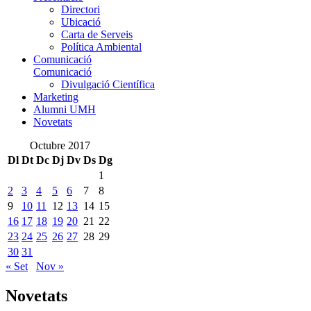
Directori
Ubicació
Carta de Serveis
Política Ambiental
Comunicació
Comunicació
Divulgació Científica
Marketing
Alumni UMH
Novetats
Octubre 2017
Dl
Dt
Dc
Dj
Dv
Ds
Dg
1
2
3
4
5
6
7
8
9
10
11
12
13
14
15
16
17
18
19
20
21
22
23
24
25
26
27
28
29
30
31
« Set
Nov »
Novetats