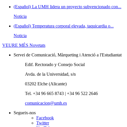
(Español) La UMH lidera un proyecto subvencionado con...
Noticia
(Español) Temperatura corporal elevada, taquicardia o...
Noticia
VEURE MÉS
Novetats
Servei de Comunicació, Màrqueting i Atenció a l'Estudiantat
Edif. Rectorado y Consejo Social
Avda. de la Universidad, s/n
03202 Elche (Alicante)
Tel. +34 96 665 8743 | +34 96 522 2646
comunicacion@umh.es
Segueix-nos
Facebook
Twitter