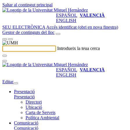
Saltar al contingut principal
ESPAÑOL
VALENCIÀ
ENGLISH
SEU ELECTRÒNICA
Accés identificat (obri en nova finestra)
Gestor de continguts del lloc
Introdueix la teua cerca
ESPAÑOL
VALENCIÀ
ENGLISH
Editar
Presentació
Presentació
Directori
Ubicació
Carta de Serveis
Política Ambiental
Comunicació
Comunicació