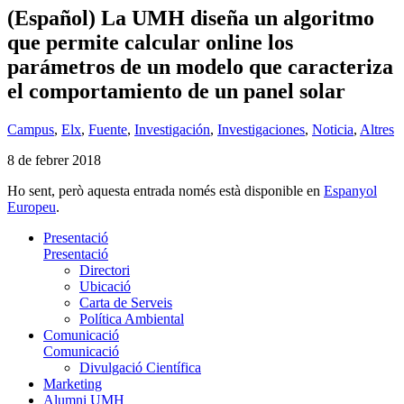
(Español) La UMH diseña un algoritmo
que permite calcular online los
parámetros de un modelo que caracteriza
el comportamiento de un panel solar
Campus
,
Elx
,
Fuente
,
Investigación
,
Investigaciones
,
Noticia
,
Altres
8 de febrer 2018
Ho sent, però aquesta entrada només està disponible en
Espanyol
Europeu
.
Presentació
Presentació
Directori
Ubicació
Carta de Serveis
Política Ambiental
Comunicació
Comunicació
Divulgació Científica
Marketing
Alumni UMH