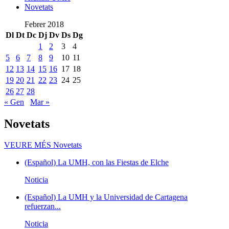
Novetats
Febrer 2018
Dl
Dt
Dc
Dj
Dv
Ds
Dg
1
2
3
4
5
6
7
8
9
10
11
12
13
14
15
16
17
18
19
20
21
22
23
24
25
26
27
28
« Gen
Mar »
Novetats
VEURE MÉS
Novetats
(Español) La UMH, con las Fiestas de Elche
Noticia
(Español) La UMH y la Universidad de Cartagena
refuerzan...
Noticia