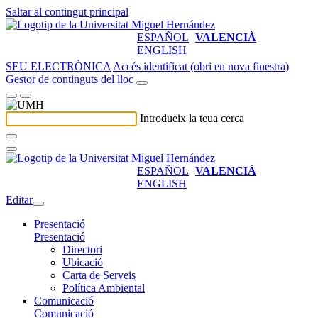
Saltar al contingut principal
ESPAÑOL
VALENCIÀ
ENGLISH
SEU ELECTRÒNICA
Accés identificat (obri en nova finestra)
Gestor de continguts del lloc
Introdueix la teua cerca
ESPAÑOL
VALENCIÀ
ENGLISH
Editar
Presentació
Presentació
Directori
Ubicació
Carta de Serveis
Política Ambiental
Comunicació
Comunicació