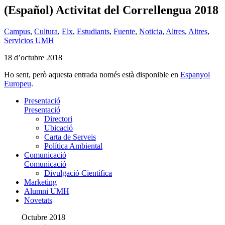
(Español) Activitat del Correllengua 2018
Campus
,
Cultura
,
Elx
,
Estudiants
,
Fuente
,
Noticia
,
Altres
,
Altres
,
Servicios UMH
18 d’octubre 2018
Ho sent, però aquesta entrada només està disponible en
Espanyol
Europeu
.
Presentació
Presentació
Directori
Ubicació
Carta de Serveis
Política Ambiental
Comunicació
Comunicació
Divulgació Científica
Marketing
Alumni UMH
Novetats
Octubre 2018