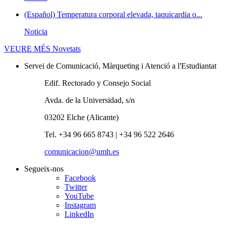
(Español) Temperatura corporal elevada, taquicardia o...
Noticia
VEURE MÉS
Novetats
Servei de Comunicació, Màrqueting i Atenció a l'Estudiantat
Edif. Rectorado y Consejo Social
Avda. de la Universidad, s/n
03202 Elche (Alicante)
Tel. +34 96 665 8743 | +34 96 522 2646
comunicacion@umh.es
Segueix-nos
Facebook
Twitter
YouTube
Instagram
LinkedIn