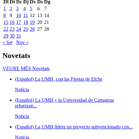
Dl
Dt
Dc
Dj
Dv
Ds
Dg
1
2
3
4
5
6
7
8
9
10
11
12
13
14
15
16
17
18
19
20
21
22
23
24
25
26
27
28
29
30
31
« Set
Nov »
Novetats
VEURE MÉS
Novetats
(Español) La UMH, con las Fiestas de Elche
Noticia
(Español) La UMH y la Universidad de Cartagena
refuerzan...
Noticia
(Español) La UMH lidera un proyecto subvencionado con...
Noticia