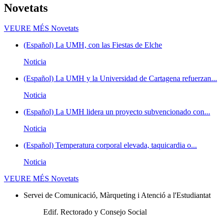
Novetats
VEURE MÉS
Novetats
(Español) La UMH, con las Fiestas de Elche
Noticia
(Español) La UMH y la Universidad de Cartagena refuerzan...
Noticia
(Español) La UMH lidera un proyecto subvencionado con...
Noticia
(Español) Temperatura corporal elevada, taquicardia o...
Noticia
VEURE MÉS
Novetats
Servei de Comunicació, Màrqueting i Atenció a l'Estudiantat
Edif. Rectorado y Consejo Social