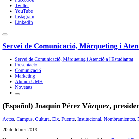
Twitter
YouTube
Instagram
LinkedIn
Servei de Comunicació, Màrqueting i Atenc
Servei de Comunicació, Màrqueting i Atenció a l'Estudiantat
Presentació
Comunicació
Marketing
Alumni UMH
Novetats
(Español) Joaquín Pérez Vázquez, presiden
Actos
,
Campus
,
Cultura
,
Elx
,
Fuente
,
Institucional
,
Nombramientos
,
20 de febrer 2019