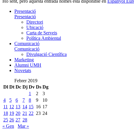
Ho sent, però aquesta entrada només està disponible en
Espanyol Eur
Presentació
Presentació
Directori
Ubicació
Carta de Serveis
Política Ambiental
Comunicació
Comunicació
Divulgació Científica
Marketing
Alumni UMH
Novetats
Febrer 2019
Dl
Dt
Dc
Dj
Dv
Ds
Dg
1
2
3
4
5
6
7
8
9
10
11
12
13
14
15
16
17
18
19
20
21
22
23
24
25
26
27
28
« Gen
Mar »