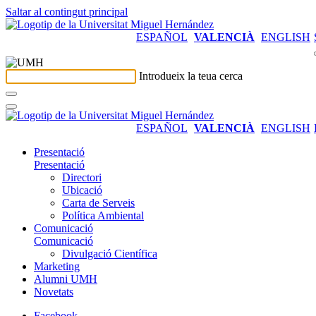
Saltar al contingut principal
ESPAÑOL
VALENCIÀ
ENGLISH
Introdueix la teua cerca
ESPAÑOL
VALENCIÀ
ENGLISH
Presentació
Presentació
Directori
Ubicació
Carta de Serveis
Política Ambiental
Comunicació
Comunicació
Divulgació Científica
Marketing
Alumni UMH
Novetats
Facebook