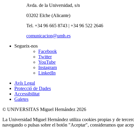
Avda. de la Universidad, s/n
03202 Elche (Alicante)
Tel. +34 96 665 8743 | +34 96 522 2646
comunicacion@umh.es
Segueix-nos
Facebook
Twitter
YouTube
Instagram
LinkedIn
Avís Legal
Protecció de Dades
Accessibilitat
Galetes
© UNIVERSITAS Miguel Hernández 2026
La Universidad Miguel Hernández utiliza cookies propias y de terceros
navegando o pulsas sobre el botón "Aceptar", consideramos que acepta