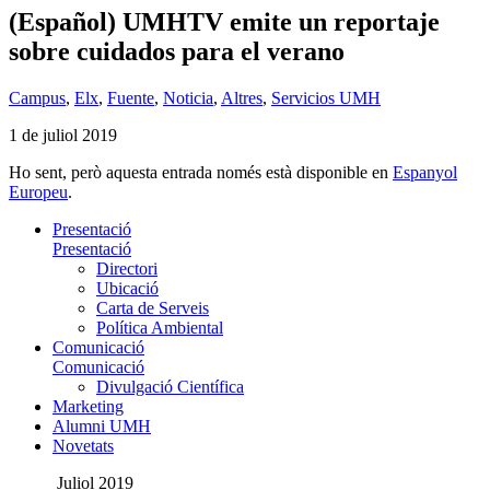
(Español) UMHTV emite un reportaje
sobre cuidados para el verano
Campus
,
Elx
,
Fuente
,
Noticia
,
Altres
,
Servicios UMH
1 de juliol 2019
Ho sent, però aquesta entrada només està disponible en
Espanyol
Europeu
.
Presentació
Presentació
Directori
Ubicació
Carta de Serveis
Política Ambiental
Comunicació
Comunicació
Divulgació Científica
Marketing
Alumni UMH
Novetats
Juliol 2019