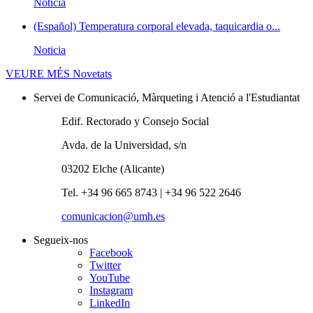
Noticia
(Español) Temperatura corporal elevada, taquicardia o...
Noticia
VEURE MÉS
Novetats
Servei de Comunicació, Màrqueting i Atenció a l'Estudiantat
Edif. Rectorado y Consejo Social
Avda. de la Universidad, s/n
03202 Elche (Alicante)
Tel. +34 96 665 8743 | +34 96 522 2646
comunicacion@umh.es
Segueix-nos
Facebook
Twitter
YouTube
Instagram
LinkedIn