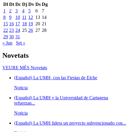
Dl
Dt
Dc
Dj
Dv
Ds
Dg
1
2
3
4
5
6
7
8
9
10
11
12
13
14
15
16
17
18
19
20
21
22
23
24
25
26
27
28
29
30
31
« Jun
Set »
Novetats
VEURE MÉS
Novetats
(Español) La UMH, con las Fiestas de Elche
Noticia
(Español) La UMH y la Universidad de Cartagena
refuerzan...
Noticia
(Español) La UMH lidera un proyecto subvencionado con...