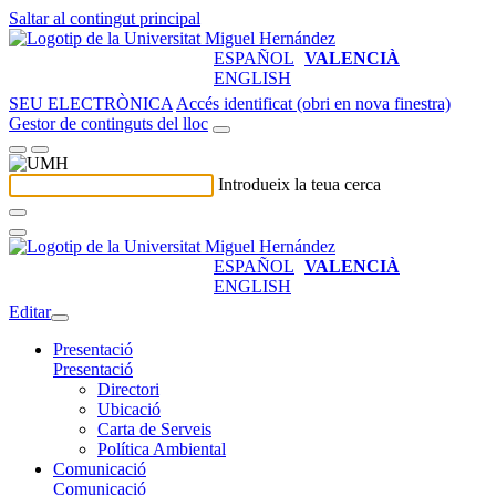
Saltar al contingut principal
ESPAÑOL
VALENCIÀ
ENGLISH
SEU ELECTRÒNICA
Accés identificat (obri en nova finestra)
Gestor de continguts del lloc
Introdueix la teua cerca
ESPAÑOL
VALENCIÀ
ENGLISH
Editar
Presentació
Presentació
Directori
Ubicació
Carta de Serveis
Política Ambiental
Comunicació
Comunicació