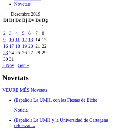
Novetats
Desembre 2019
Dl
Dt
Dc
Dj
Dv
Ds
Dg
1
2
3
4
5
6
7
8
9
10
11
12
13
14
15
16
17
18
19
20
21
22
23
24
25
26
27
28
29
30
31
« Nov
Gen »
Novetats
VEURE MÉS
Novetats
(Español) La UMH, con las Fiestas de Elche
Noticia
(Español) La UMH y la Universidad de Cartagena
refuerzan...