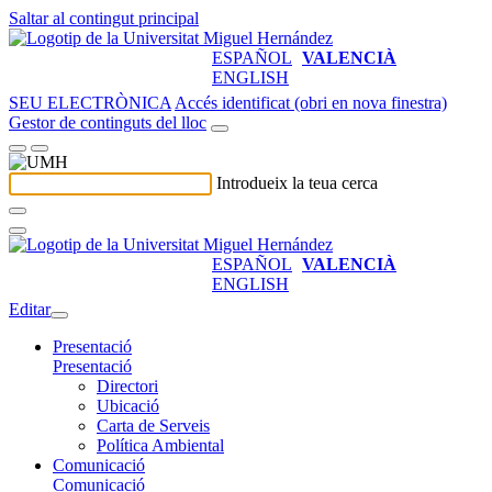
Saltar al contingut principal
ESPAÑOL
VALENCIÀ
ENGLISH
SEU ELECTRÒNICA
Accés identificat (obri en nova finestra)
Gestor de continguts del lloc
Introdueix la teua cerca
ESPAÑOL
VALENCIÀ
ENGLISH
Editar
Presentació
Presentació
Directori
Ubicació
Carta de Serveis
Política Ambiental
Comunicació
Comunicació