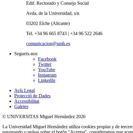
Edif. Rectorado y Consejo Social
Avda. de la Universidad, s/n
03202 Elche (Alicante)
Tel. +34 96 665 8743 | +34 96 522 2646
comunicacion@umh.es
Segueix-nos
Facebook
Twitter
YouTube
Instagram
LinkedIn
Avís Legal
Protecció de Dades
Accessibilitat
Galetes
© UNIVERSITAS Miguel Hernández 2026
La Universidad Miguel Hernández utiliza cookies propias y de terceros
navegando o pulsas sobre el botón "Aceptar", consideramos que acepta