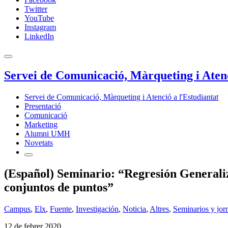
Twitter
YouTube
Instagram
LinkedIn
Servei de Comunicació, Màrqueting i Atenc
Servei de Comunicació, Màrqueting i Atenció a l'Estudiantat
Presentació
Comunicació
Marketing
Alumni UMH
Novetats
(Español) Seminario: “Regresión Generaliz
conjuntos de puntos”
Campus
,
Elx
,
Fuente
,
Investigación
,
Noticia
,
Altres
,
Seminarios y jor
12 de febrer 2020