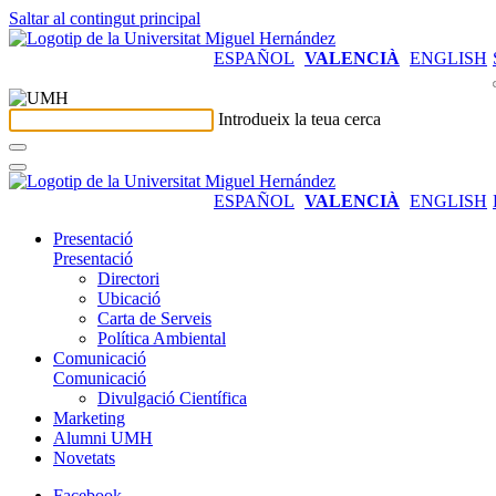
Saltar al contingut principal
ESPAÑOL
VALENCIÀ
ENGLISH
Introdueix la teua cerca
ESPAÑOL
VALENCIÀ
ENGLISH
Presentació
Presentació
Directori
Ubicació
Carta de Serveis
Política Ambiental
Comunicació
Comunicació
Divulgació Científica
Marketing
Alumni UMH
Novetats
Facebook