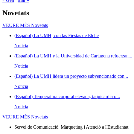
« Gen
Mar »
Novetats
VEURE MÉS
Novetats
(Español) La UMH, con las Fiestas de Elche
Noticia
(Español) La UMH y la Universidad de Cartagena refuerzan...
Noticia
(Español) La UMH lidera un proyecto subvencionado con...
Noticia
(Español) Temperatura corporal elevada, taquicardia o...
Noticia
VEURE MÉS
Novetats
Servei de Comunicació, Màrqueting i Atenció a l'Estudiantat