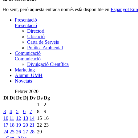
Ho sent, però aquesta entrada només està disponible en
Espanyol Eur
Presentació
Presentació
Directori
Ubicació
Carta de Serveis
Política Ambiental
Comunicació
Comunicació
Divulgació Científica
Marketing
Alumni UMH
Novetats
Febrer 2020
Dl
Dt
Dc
Dj
Dv
Ds
Dg
1
2
3
4
5
6
7
8
9
10
11
12
13
14
15
16
17
18
19
20
21
22
23
24
25
26
27
28
29