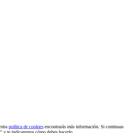
estra
política de cookies
encontrarás más información. Si continuas
r" y te indicaremos cómo debes hacerlo.