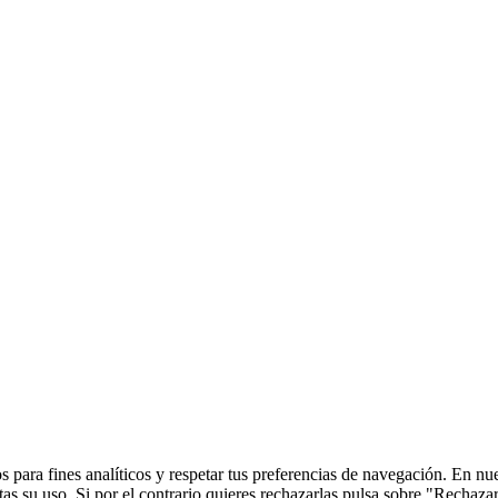
 para fines analíticos y respetar tus preferencias de navegación. En nu
s su uso. Si por el contrario quieres rechazarlas pulsa sobre "Rechaza