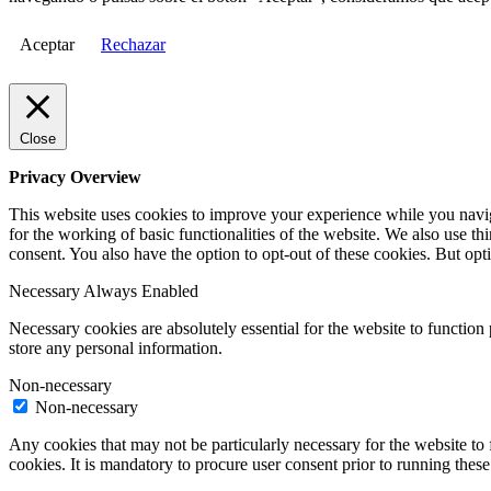
Aceptar
Rechazar
Close
Privacy Overview
This website uses cookies to improve your experience while you naviga
for the working of basic functionalities of the website. We also use t
consent. You also have the option to opt-out of these cookies. But op
Necessary
Always Enabled
Necessary cookies are absolutely essential for the website to function 
store any personal information.
Non-necessary
Non-necessary
Any cookies that may not be particularly necessary for the website to 
cookies. It is mandatory to procure user consent prior to running thes