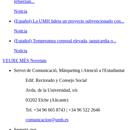
refuerzan...
Noticia
(Español) La UMH lidera un proyecto subvencionado con...
Noticia
(Español) Temperatura corporal elevada, taquicardia o...
Noticia
VEURE MÉS
Novetats
Servei de Comunicació, Màrqueting i Atenció a l'Estudiantat
Edif. Rectorado y Consejo Social
Avda. de la Universidad, s/n
03202 Elche (Alicante)
Tel. +34 96 665 8743 | +34 96 522 2646
comunicacion@umh.es
Segueix-nos