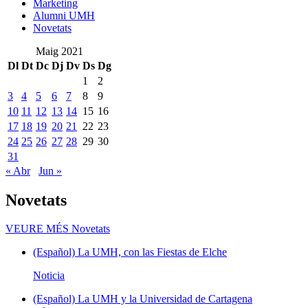
Marketing
Alumni UMH
Novetats
Maig 2021
Dl
Dt
Dc
Dj
Dv
Ds
Dg
1
2
3
4
5
6
7
8
9
10
11
12
13
14
15
16
17
18
19
20
21
22
23
24
25
26
27
28
29
30
31
« Abr
Jun »
Novetats
VEURE MÉS
Novetats
(Español) La UMH, con las Fiestas de Elche
Noticia
(Español) La UMH y la Universidad de Cartagena