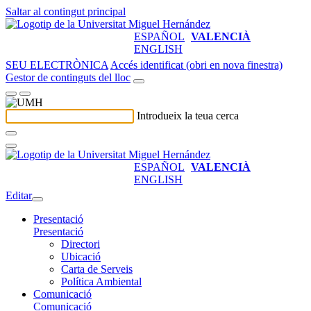
Saltar al contingut principal
ESPAÑOL
VALENCIÀ
ENGLISH
SEU ELECTRÒNICA
Accés identificat (obri en nova finestra)
Gestor de continguts del lloc
Introdueix la teua cerca
ESPAÑOL
VALENCIÀ
ENGLISH
Editar
Presentació
Presentació
Directori
Ubicació
Carta de Serveis
Política Ambiental
Comunicació
Comunicació