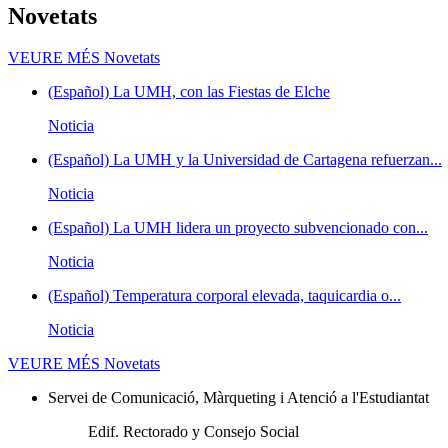
Novetats
VEURE MÉS
Novetats
(Español) La UMH, con las Fiestas de Elche
Noticia
(Español) La UMH y la Universidad de Cartagena refuerzan...
Noticia
(Español) La UMH lidera un proyecto subvencionado con...
Noticia
(Español) Temperatura corporal elevada, taquicardia o...
Noticia
VEURE MÉS
Novetats
Servei de Comunicació, Màrqueting i Atenció a l'Estudiantat
Edif. Rectorado y Consejo Social