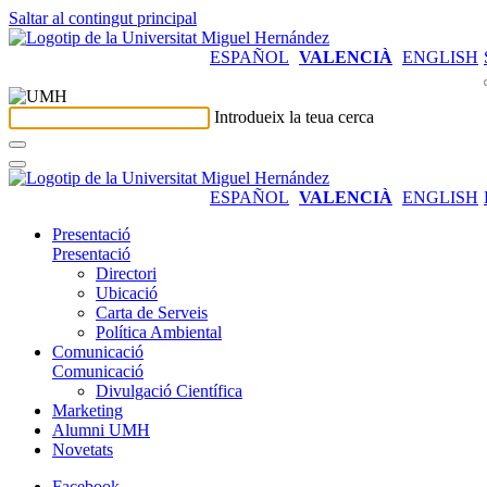
Saltar al contingut principal
ESPAÑOL
VALENCIÀ
ENGLISH
Introdueix la teua cerca
ESPAÑOL
VALENCIÀ
ENGLISH
Presentació
Presentació
Directori
Ubicació
Carta de Serveis
Política Ambiental
Comunicació
Comunicació
Divulgació Científica
Marketing
Alumni UMH
Novetats
Facebook