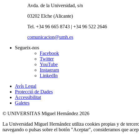
Avda. de la Universidad, s/n
03202 Elche (Alicante)
Tel. +34 96 665 8743 | +34 96 522 2646
comunicacion@umh.es
Segueix-nos
Facebook
Twitter
YouTube
Instagram
LinkedIn
Avís Legal
Protecció de Dades
Accessibilitat
Galetes
© UNIVERSITAS Miguel Hernández 2026
La Universidad Miguel Hernández utiliza cookies propias y de terceros
navegando o pulsas sobre el botón "Aceptar", consideramos que acepta