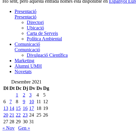
Ho sent, però aquesta entrada només està disponible en
Espanyol Eur
Presentació
Presentació
Directori
Ubicació
Carta de Serveis
Política Ambiental
Comunicació
Comunicació
Divulgació Científica
Marketing
Alumni UMH
Novetats
Desembre 2021
Dl
Dt
Dc
Dj
Dv
Ds
Dg
1
2
3
4
5
6
7
8
9
10
11
12
13
14
15
16
17
18
19
20
21
22
23
24
25
26
27
28
29
30
31
« Nov
Gen »