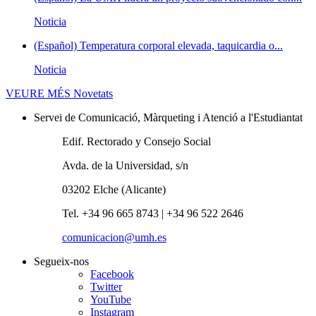
Noticia
(Español) Temperatura corporal elevada, taquicardia o...
Noticia
VEURE MÉS
Novetats
Servei de Comunicació, Màrqueting i Atenció a l'Estudiantat
Edif. Rectorado y Consejo Social
Avda. de la Universidad, s/n
03202 Elche (Alicante)
Tel. +34 96 665 8743 | +34 96 522 2646
comunicacion@umh.es
Segueix-nos
Facebook
Twitter
YouTube
Instagram