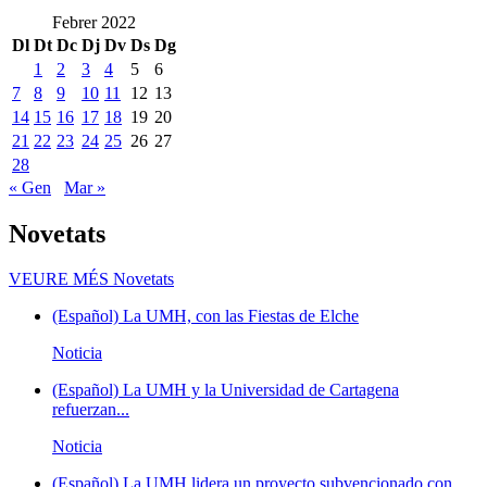
Febrer 2022
Dl
Dt
Dc
Dj
Dv
Ds
Dg
1
2
3
4
5
6
7
8
9
10
11
12
13
14
15
16
17
18
19
20
21
22
23
24
25
26
27
28
« Gen
Mar »
Novetats
VEURE MÉS
Novetats
(Español) La UMH, con las Fiestas de Elche
Noticia
(Español) La UMH y la Universidad de Cartagena
refuerzan...
Noticia
(Español) La UMH lidera un proyecto subvencionado con...