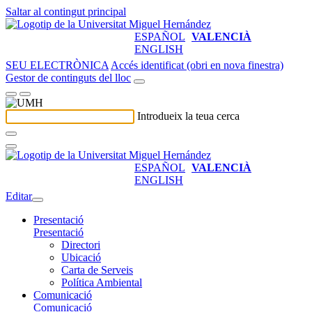
Saltar al contingut principal
ESPAÑOL
VALENCIÀ
ENGLISH
SEU ELECTRÒNICA
Accés identificat (obri en nova finestra)
Gestor de continguts del lloc
Introdueix la teua cerca
ESPAÑOL
VALENCIÀ
ENGLISH
Editar
Presentació
Presentació
Directori
Ubicació
Carta de Serveis
Política Ambiental
Comunicació
Comunicació