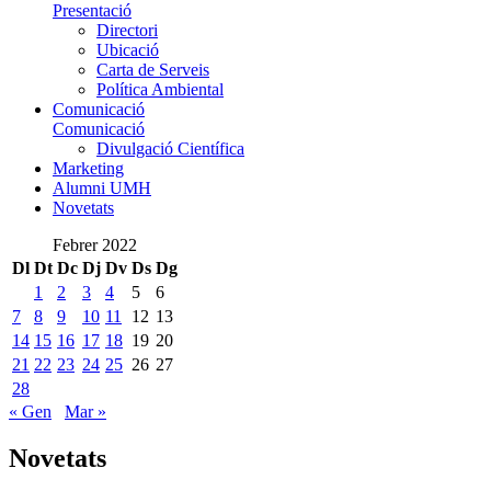
Presentació
Directori
Ubicació
Carta de Serveis
Política Ambiental
Comunicació
Comunicació
Divulgació Científica
Marketing
Alumni UMH
Novetats
Febrer 2022
Dl
Dt
Dc
Dj
Dv
Ds
Dg
1
2
3
4
5
6
7
8
9
10
11
12
13
14
15
16
17
18
19
20
21
22
23
24
25
26
27
28
« Gen
Mar »
Novetats