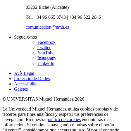
03202 Elche (Alicante)
Tel. +34 96 665 8743 | +34 96 522 2646
comunicacion@umh.es
Segueix-nos
Facebook
Twitter
YouTube
Instagram
LinkedIn
Avís Legal
Protecció de Dades
Accessibilitat
Galetes
© UNIVERSITAS Miguel Hernández 2026
La Universidad Miguel Hernández utiliza cookies propias y de
terceros para fines analíticos y respetar tus preferencias de
navegación. En nuestra
política de cookies
encontrarás más
información. Si continuas navegando o pulsas sobre el botón
"Aceptar", consideramos que aceptas su uso. Si por el contrario