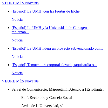
VEURE MÉS
Novetats
(Español) La UMH, con las Fiestas de Elche
Noticia
(Español) La UMH y la Universidad de Cartagena
refuerzan...
Noticia
(Español) La UMH lidera un proyecto subvencionado con...
Noticia
(Español) Temperatura corporal elevada, taquicardia o...
Noticia
VEURE MÉS
Novetats
Servei de Comunicació, Màrqueting i Atenció a l'Estudiantat
Edif. Rectorado y Consejo Social
Avda. de la Universidad, s/n