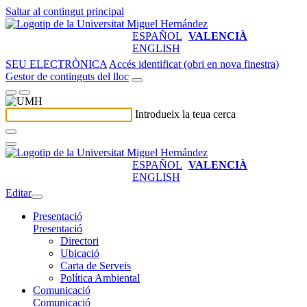
Saltar al contingut principal
ESPAÑOL
VALENCIÀ
ENGLISH
SEU ELECTRÒNICA
Accés identificat (obri en nova finestra)
Gestor de continguts del lloc
Introdueix la teua cerca
ESPAÑOL
VALENCIÀ
ENGLISH
Editar
Presentació
Presentació
Directori
Ubicació
Carta de Serveis
Política Ambiental
Comunicació
Comunicació