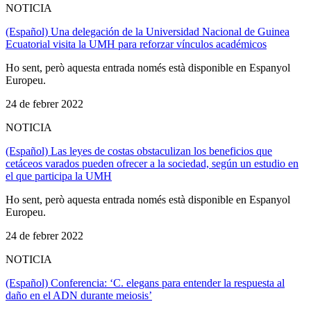
NOTICIA
(Español) Una delegación de la Universidad Nacional de Guinea
Ecuatorial visita la UMH para reforzar vínculos académicos
Ho sent, però aquesta entrada només està disponible en Espanyol
Europeu.
24 de febrer 2022
NOTICIA
(Español) Las leyes de costas obstaculizan los beneficios que
cetáceos varados pueden ofrecer a la sociedad, según un estudio en
el que participa la UMH
Ho sent, però aquesta entrada només està disponible en Espanyol
Europeu.
24 de febrer 2022
NOTICIA
(Español) Conferencia: ‘C. elegans para entender la respuesta al
daño en el ADN durante meiosis’