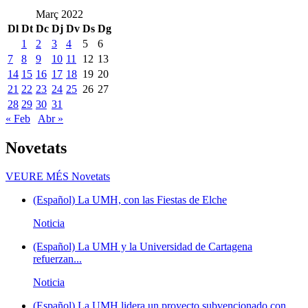
Març 2022
Dl
Dt
Dc
Dj
Dv
Ds
Dg
1
2
3
4
5
6
7
8
9
10
11
12
13
14
15
16
17
18
19
20
21
22
23
24
25
26
27
28
29
30
31
« Feb
Abr »
Novetats
VEURE MÉS
Novetats
(Español) La UMH, con las Fiestas de Elche
Noticia
(Español) La UMH y la Universidad de Cartagena
refuerzan...
Noticia
(Español) La UMH lidera un proyecto subvencionado con...