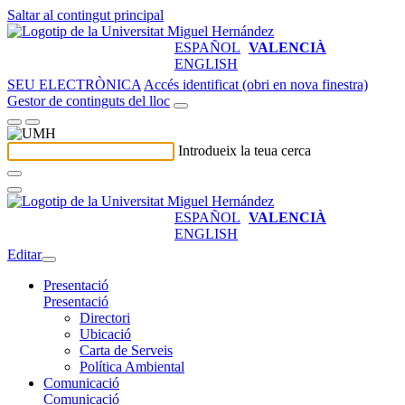
Saltar al contingut principal
ESPAÑOL
VALENCIÀ
ENGLISH
SEU ELECTRÒNICA
Accés identificat (obri en nova finestra)
Gestor de continguts del lloc
Introdueix la teua cerca
ESPAÑOL
VALENCIÀ
ENGLISH
Editar
Presentació
Presentació
Directori
Ubicació
Carta de Serveis
Política Ambiental
Comunicació
Comunicació