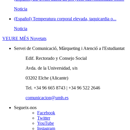
Noticia
(Español) Temperatura corporal elevada, taquicardia o...
Noticia
VEURE MÉS
Novetats
Servei de Comunicació, Màrqueting i Atenció a l'Estudiantat
Edif. Rectorado y Consejo Social
Avda. de la Universidad, s/n
03202 Elche (Alicante)
Tel. +34 96 665 8743 | +34 96 522 2646
comunicacion@umh.es
Segueix-nos
Facebook
Twitter
YouTube
Instagram