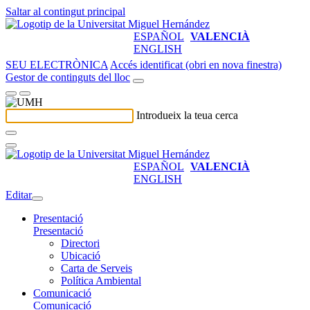
Saltar al contingut principal
ESPAÑOL
VALENCIÀ
ENGLISH
SEU ELECTRÒNICA
Accés identificat (obri en nova finestra)
Gestor de continguts del lloc
Introdueix la teua cerca
ESPAÑOL
VALENCIÀ
ENGLISH
Editar
Presentació
Presentació
Directori
Ubicació
Carta de Serveis
Política Ambiental
Comunicació
Comunicació