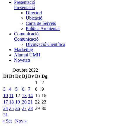
Presentació
Presentació
Directori
Ubicació
Carta de Serveis
Política Ambiental
Comunicació
Comunicació
Divulgació Científica
Marketing
Alumni UMH
Novetats
Octubre 2022
Dl
Dt
Dc
Dj
Dv
Ds
Dg
1
2
3
4
5
6
7
8
9
10
11
12
13
14
15
16
17
18
19
20
21
22
23
24
25
26
27
28
29
30
31
« Set
Nov »