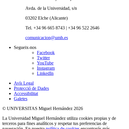
Avda. de la Universidad, s/n
03202 Elche (Alicante)
Tel. +34 96 665 8743 | +34 96 522 2646
comunicacion@umh.es
Segueix-nos
Facebook
Twitter
YouTube
Instagram
LinkedIn
Avís Legal
Protecció de Dades
Accessibilitat
Galetes
© UNIVERSITAS Miguel Hernández 2026
La Universidad Miguel Hernández utiliza cookies propias y de
terceros para fines analíticos y respetar tus preferencias de
navegación. En nuestra
política de cookies
encontrarás más