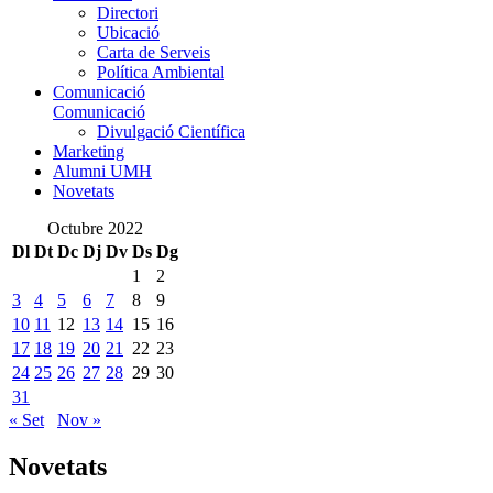
Directori
Ubicació
Carta de Serveis
Política Ambiental
Comunicació
Comunicació
Divulgació Científica
Marketing
Alumni UMH
Novetats
Octubre 2022
Dl
Dt
Dc
Dj
Dv
Ds
Dg
1
2
3
4
5
6
7
8
9
10
11
12
13
14
15
16
17
18
19
20
21
22
23
24
25
26
27
28
29
30
31
« Set
Nov »
Novetats