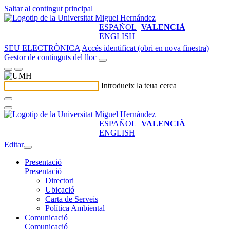
Saltar al contingut principal
ESPAÑOL
VALENCIÀ
ENGLISH
SEU ELECTRÒNICA
Accés identificat (obri en nova finestra)
Gestor de continguts del lloc
Introdueix la teua cerca
ESPAÑOL
VALENCIÀ
ENGLISH
Editar
Presentació
Presentació
Directori
Ubicació
Carta de Serveis
Política Ambiental
Comunicació
Comunicació