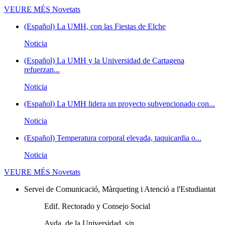
VEURE MÉS
Novetats
(Español) La UMH, con las Fiestas de Elche
Noticia
(Español) La UMH y la Universidad de Cartagena
refuerzan...
Noticia
(Español) La UMH lidera un proyecto subvencionado con...
Noticia
(Español) Temperatura corporal elevada, taquicardia o...
Noticia
VEURE MÉS
Novetats
Servei de Comunicació, Màrqueting i Atenció a l'Estudiantat
Edif. Rectorado y Consejo Social
Avda. de la Universidad, s/n