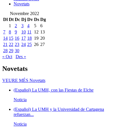
Novetats
Novembre 2022
Dl
Dt
Dc
Dj
Dv
Ds
Dg
1
2
3
4
5
6
7
8
9
10
11
12
13
14
15
16
17
18
19
20
21
22
23
24
25
26
27
28
29
30
« Oct
Des »
Novetats
VEURE MÉS
Novetats
(Español) La UMH, con las Fiestas de Elche
Noticia
(Español) La UMH y la Universidad de Cartagena
refuerzan...
Noticia