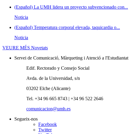
(Español) La UMH lidera un proyecto subvencionado con...
Noticia
(Español) Temperatura corporal elevada, taquicardia o...
Noticia
VEURE MÉS
Novetats
Servei de Comunicació, Màrqueting i Atenció a l'Estudiantat
Edif. Rectorado y Consejo Social
Avda. de la Universidad, s/n
03202 Elche (Alicante)
Tel. +34 96 665 8743 | +34 96 522 2646
comunicacion@umh.es
Segueix-nos
Facebook
Twitter