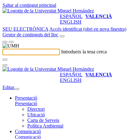
Saltar al contingut principal
ESPAÑOL
VALENCIÀ
ENGLISH
SEU ELECTRÒNICA
Accés identificat (obri en nova finestra)
Gestor de continguts del lloc
Introdueix la teua cerca
ESPAÑOL
VALENCIÀ
ENGLISH
Editar
Presentació
Presentació
Directori
Ubicació
Carta de Serveis
Política Ambiental
Comunicació
Comunicació