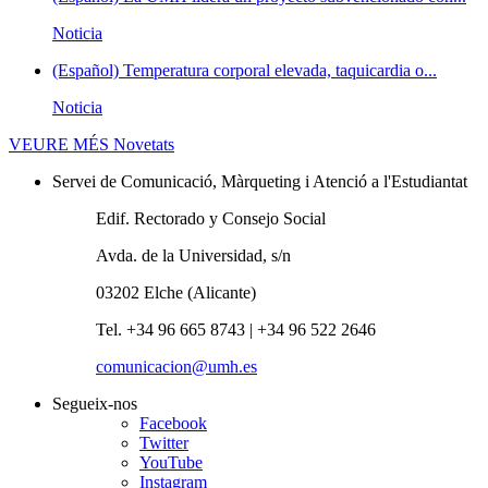
Noticia
(Español) Temperatura corporal elevada, taquicardia o...
Noticia
VEURE MÉS
Novetats
Servei de Comunicació, Màrqueting i Atenció a l'Estudiantat
Edif. Rectorado y Consejo Social
Avda. de la Universidad, s/n
03202 Elche (Alicante)
Tel. +34 96 665 8743 | +34 96 522 2646
comunicacion@umh.es
Segueix-nos
Facebook
Twitter
YouTube
Instagram