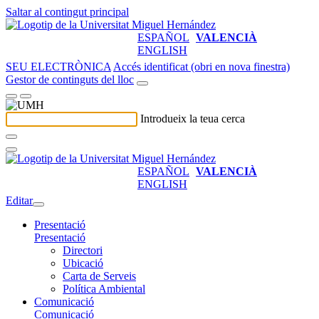
Saltar al contingut principal
ESPAÑOL
VALENCIÀ
ENGLISH
SEU ELECTRÒNICA
Accés identificat (obri en nova finestra)
Gestor de continguts del lloc
Introdueix la teua cerca
ESPAÑOL
VALENCIÀ
ENGLISH
Editar
Presentació
Presentació
Directori
Ubicació
Carta de Serveis
Política Ambiental
Comunicació
Comunicació