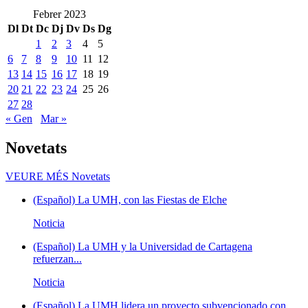
Febrer 2023
Dl
Dt
Dc
Dj
Dv
Ds
Dg
1
2
3
4
5
6
7
8
9
10
11
12
13
14
15
16
17
18
19
20
21
22
23
24
25
26
27
28
« Gen
Mar »
Novetats
VEURE MÉS
Novetats
(Español) La UMH, con las Fiestas de Elche
Noticia
(Español) La UMH y la Universidad de Cartagena
refuerzan...
Noticia
(Español) La UMH lidera un proyecto subvencionado con...