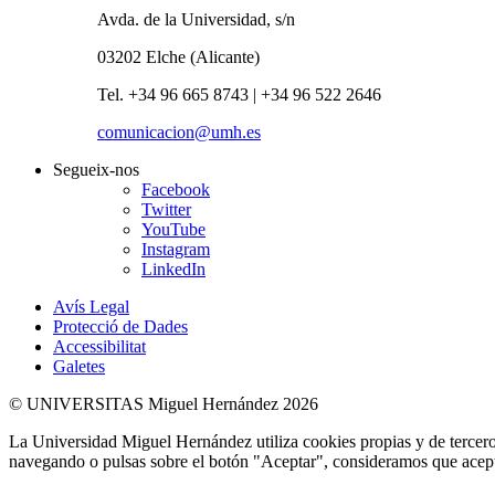
Avda. de la Universidad, s/n
03202 Elche (Alicante)
Tel. +34 96 665 8743 | +34 96 522 2646
comunicacion@umh.es
Segueix-nos
Facebook
Twitter
YouTube
Instagram
LinkedIn
Avís Legal
Protecció de Dades
Accessibilitat
Galetes
© UNIVERSITAS Miguel Hernández 2026
La Universidad Miguel Hernández utiliza cookies propias y de terceros
navegando o pulsas sobre el botón "Aceptar", consideramos que acepta