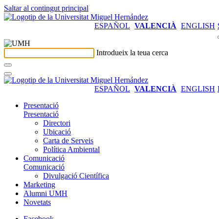
Saltar al contingut principal
ESPAÑOL
VALENCIÀ
ENGLISH
Introdueix la teua cerca
ESPAÑOL
VALENCIÀ
ENGLISH
Presentació
Presentació
Directori
Ubicació
Carta de Serveis
Política Ambiental
Comunicació
Comunicació
Divulgació Científica
Marketing
Alumni UMH
Novetats
Facebook