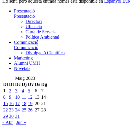
Ho sent, però aquesta entrada només està disponible en
Espanyol Eur
Presentació
Presentació
Directori
Ubicació
Carta de Serveis
Política Ambiental
Comunicació
Comunicació
Divulgació Científica
Marketing
Alumni UMH
Novetats
Maig 2023
Dl
Dt
Dc
Dj
Dv
Ds
Dg
1
2
3
4
5
6
7
8
9
10
11
12
13
14
15
16
17
18
19
20
21
22
23
24
25
26
27
28
29
30
31
« Abr
Jun »