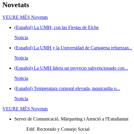
Novetats
VEURE MÉS
Novetats
(Español) La UMH, con las Fiestas de Elche
Noticia
(Español) La UMH y la Universidad de Cartagena refuerzan...
Noticia
(Español) La UMH lidera un proyecto subvencionado con...
Noticia
(Español) Temperatura corporal elevada, taquicardia o...
Noticia
VEURE MÉS
Novetats
Servei de Comunicació, Màrqueting i Atenció a l'Estudiantat
Edif. Rectorado y Consejo Social