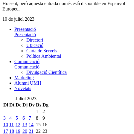
Ho sent, però aquesta entrada només està disponible en Espanyol
Europeu.
10 de juliol 2023
Presentació
Presentació
Directori
Ubicació
Carta de Serveis
Política Ambiental
Comunicació
Comunicació
Divulgació Científica
Marketing
Alumni UMH
Novetats
Juliol 2023
Dl
Dt
Dc
Dj
Dv
Ds
Dg
1
2
3
4
5
6
7
8
9
10
11
12
13
14
15
16
17
18
19
20
21
22
23