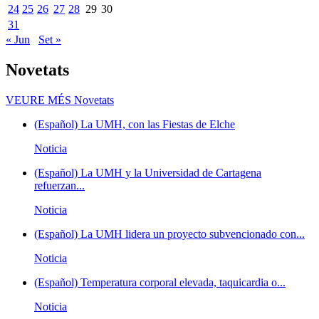
24
25
26
27
28
29
30
31
« Jun
Set »
Novetats
VEURE MÉS
Novetats
(Español) La UMH, con las Fiestas de Elche
Noticia
(Español) La UMH y la Universidad de Cartagena
refuerzan...
Noticia
(Español) La UMH lidera un proyecto subvencionado con...
Noticia
(Español) Temperatura corporal elevada, taquicardia o...
Noticia