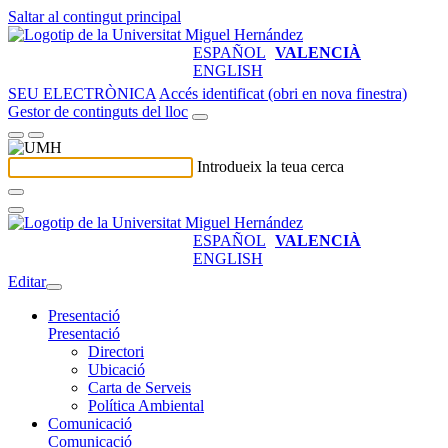
Saltar al contingut principal
ESPAÑOL
VALENCIÀ
ENGLISH
SEU ELECTRÒNICA
Accés identificat (obri en nova finestra)
Gestor de continguts del lloc
Introdueix la teua cerca
ESPAÑOL
VALENCIÀ
ENGLISH
Editar
Presentació
Presentació
Directori
Ubicació
Carta de Serveis
Política Ambiental
Comunicació
Comunicació