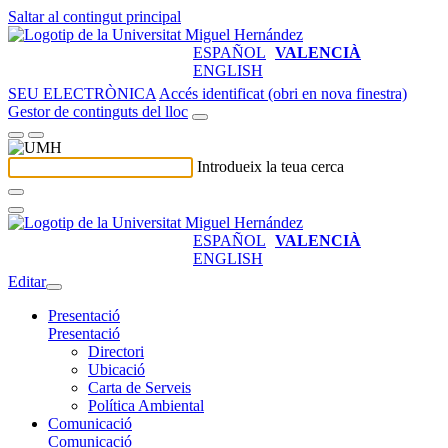
Saltar al contingut principal
ESPAÑOL
VALENCIÀ
ENGLISH
SEU ELECTRÒNICA
Accés identificat (obri en nova finestra)
Gestor de continguts del lloc
Introdueix la teua cerca
ESPAÑOL
VALENCIÀ
ENGLISH
Editar
Presentació
Presentació
Directori
Ubicació
Carta de Serveis
Política Ambiental
Comunicació
Comunicació