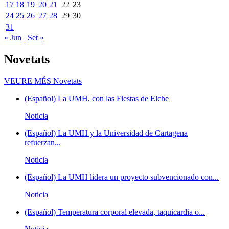
17
18
19
20
21
22
23
24
25
26
27
28
29
30
31
« Jun
Set »
Novetats
VEURE MÉS
Novetats
(Español) La UMH, con las Fiestas de Elche
Noticia
(Español) La UMH y la Universidad de Cartagena
refuerzan...
Noticia
(Español) La UMH lidera un proyecto subvencionado con...
Noticia
(Español) Temperatura corporal elevada, taquicardia o...