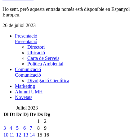
Ho sent, però aquesta entrada només està disponible en Espanyol
Europeu.
26 de juliol 2023
Presentació
Presentació
Directori
Ubicació
Carta de Serveis
Política Ambiental
Comunicació
Comunicació
Divulgació Científica
Marketing
Alumni UMH
Novetats
Juliol 2023
Dl
Dt
Dc
Dj
Dv
Ds
Dg
1
2
3
4
5
6
7
8
9
10
11
12
13
14
15
16