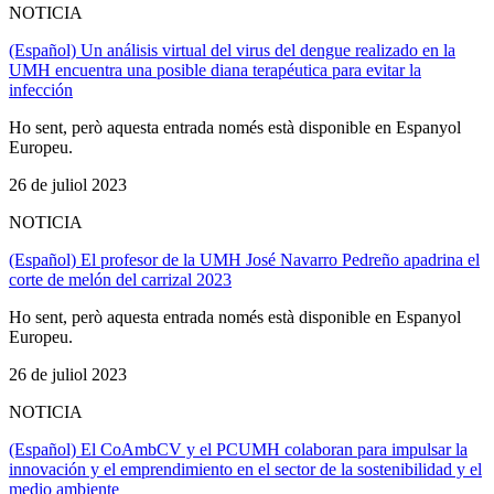
NOTICIA
(Español) Un análisis virtual del virus del dengue realizado en la
UMH encuentra una posible diana terapéutica para evitar la
infección
Ho sent, però aquesta entrada només està disponible en Espanyol
Europeu.
26 de juliol 2023
NOTICIA
(Español) El profesor de la UMH José Navarro Pedreño apadrina el
corte de melón del carrizal 2023
Ho sent, però aquesta entrada només està disponible en Espanyol
Europeu.
26 de juliol 2023
NOTICIA
(Español) El CoAmbCV y el PCUMH colaboran para impulsar la
innovación y el emprendimiento en el sector de la sostenibilidad y el
medio ambiente