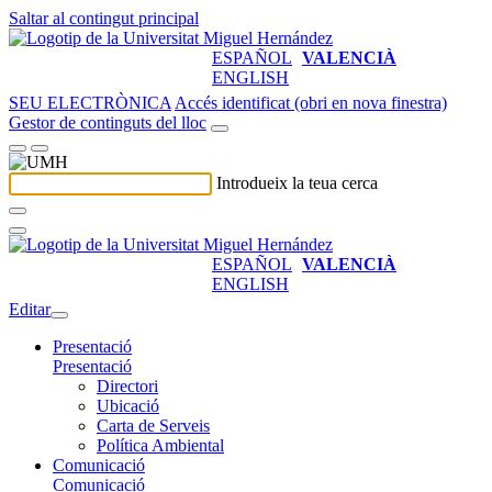
Saltar al contingut principal
ESPAÑOL
VALENCIÀ
ENGLISH
SEU ELECTRÒNICA
Accés identificat (obri en nova finestra)
Gestor de continguts del lloc
Introdueix la teua cerca
ESPAÑOL
VALENCIÀ
ENGLISH
Editar
Presentació
Presentació
Directori
Ubicació
Carta de Serveis
Política Ambiental
Comunicació
Comunicació