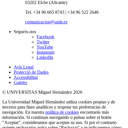
03202 Elche (Alicante)
Tel. +34 96 665 8743 | +34 96 522 2646
comunicacion@umh.es
Segueix-nos
Facebook
Twitter
YouTube
Instagram
LinkedIn
Avís Legal
Protecció de Dades
Accessibilitat
Galetes
© UNIVERSITAS Miguel Hernández 2026
La Universidad Miguel Hernández utiliza cookies propias y de
terceros para fines analíticos y respetar tus preferencias de
navegación. En nuestra
política de cookies
encontrarás más
información. Si continuas navegando o pulsas sobre el botón
"Aceptar", consideramos que aceptas su uso. Si por el contrario
quieres rechazarlas pulsa sobre "Rechazar" y te indicaremos cómo