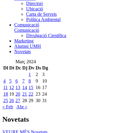
Directori
Ubicació
Carta de Serveis
Política Ambiental
Comunicació
Comunicació
Divulgació Científica
Marketing
Alumni UMH
Novetats
Març 2024
Dl
Dt
Dc
Dj
Dv
Ds
Dg
1
2
3
4
5
6
7
8
9
10
11
12
13
14
15
16
17
18
19
20
21
22
23
24
25
26
27
28
29
30
31
« Feb
Abr »
Novetats
VEURE MÉS
Novetats